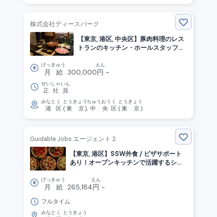
株式会社ディースパーク
【東京, 港区, 中央区】豚肉料理のレス
トランのキッチン・ホールスタッフ募
集中
げっきゅう
えん
月給
300,000
円
~
せいしゃいん
正社員
みなと
く
とうきょう
ちゅうおう
く
とうきょう
港
区
(
東京
),
中央
区
(
東京
)
Guidable Jobs エージェント 2
【東京, 港区】SSW外食 / ビザサポート
あり！オープンキッチンで活躍するシェ
フ募集！
げっきゅう
えん
月給
265,184
円
~
フルタイム
みなと
く
とうきょう