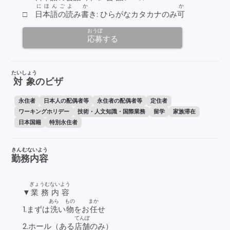
にほんご
よ
か
か
□
日本語の
読
み
書
き: ひらがなカタカナのみ
可
おうぼ
応募
する
たいしょう
対象
のビザ
永住者
日本人の配偶者等
永住者の配偶者等
定住者
ワーキングホリデー
技術・人文知識・国際業務
留学
家族滞在
日本国籍
特別永住者
きんむないよう
勤務内容
ぎょうむないよう
▼
業務内容
あら
もの
まか
1.まずは
洗
い
物
をお
任
せ
てんぽ
2.ホール（ある
店舗
のみ）