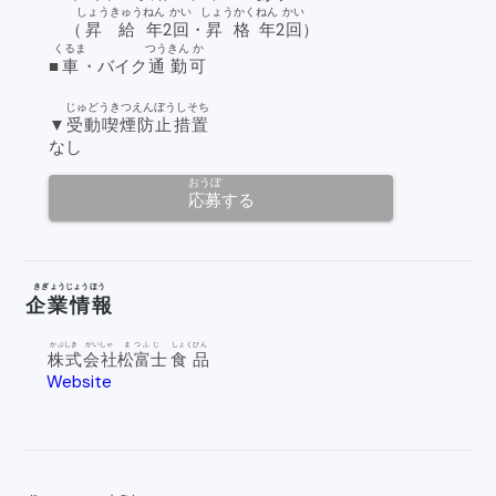
しょうきゅう
ねん
かい
しょうかく
ねん
かい
（
昇給
年
2
回
・
昇格
年
2
回
）
くるま
つうきん
か
■
車
・バイク
通勤
可
じゅどうきつえんぼうしそち
▼
受動喫煙防止措置
なし
おうぼ
応募
する
きぎょうじょうほう
企業情報
かぶしき
がいしゃ
まつふじ
しょくひん
株式
会社
松富士
食品
Website
open
_in_new