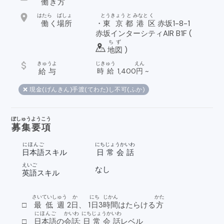
働
き
方
location_on
はたら
ばしょ
とうきょう
と
みなと
く
働
く
場所
・
東京
都
港
区
赤坂1-8-1
赤坂インターシティAIR B1F (
ちず
地図
)
attach_money
きゅうよ
じきゅう
えん
給与
時給
1,400
円
~
❌ 現金(げんきん)手渡(てわた)し不可(ふか)
ぼしゅうようこう
募集要項
にほんご
にちじょうかいわ
日本語
スキル
日常会話
えいご
なし
英語
スキル
さいていしゅう
か
にち
じかん
かた
□
最低週
2
日
、 1
日
3
時間
はたらける
方
にほんご
かいわ
にちじょうかいわ
□
日本語
の
会話
:
日常会話
レベル