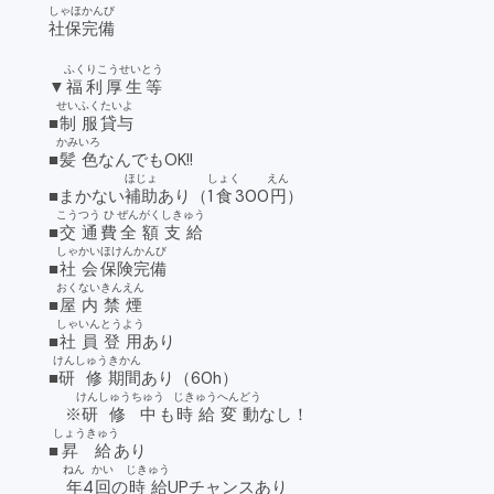
しゃほ
かんび
社保
完備
ふくりこうせいとう
▼
福利厚生等
せいふく
たいよ
■
制服
貸与
かみいろ
■
髪色
なんでもOK!!
ほじょ
しょく
えん
■まかない
補助
あり（1
食
300
円
）
こうつう
ひ
ぜんがく
しきゅう
■
交通
費
全額
支給
しゃかい
ほけん
かんび
■
社会
保険
完備
おくない
きんえん
■
屋内
禁煙
しゃいん
とうよう
■
社員
登用
あり
けんしゅう
きかん
■
研修
期間
あり（60h）
けんしゅう
ちゅう
じきゅう
へんどう
※
研修
中
も
時給
変動
なし！
しょうきゅう
■
昇給
あり
ねん
かい
じきゅう
年
4
回
の
時給
UPチャンスあり