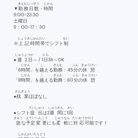
きんむにっすう
じかん
▼
勤務日数
・
時間
9:00~23:30
土曜日
9：00~17：30
じょうき
じかんたい
せい
※
上記
時間帯
でシフト
制
しゅう
ふつか
にち
●
週
2日
～ / 1
日
3h～OK
じかん
こ
きんむ
ふん
きゅうけい
「6
時間
」を
越
える
勤務
：45
分
の
休憩
じかん
こ
きんむ
ふん
きゅうけい
「8
時間
」を
越
える
勤務
：60
分
の
休憩
ざんぎょう
●
残業
ほぼなし
ていしゅつ
しゅうかん
かい
●シフト
提出
は2
週間
に1
回
きゅう
よてい
へんこう
じゅうなん
たいおう
かのう
急
な
予定
変更
にも
柔軟
に
対応
可能
です！
じかんがいろうどう