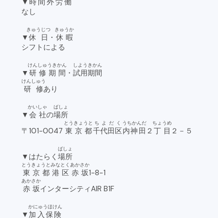
▼
時間外労働
なし
きゅうじつ
きゅうか
▼
休日
・
休暇
シフトによる
けんしゅうきかん
しようきかん
▼
研修期間
・
試用期間
けんしゅう
研修
あり
かいしゃ
ばしょ
▼
会社
の
場所
とうきょうと
ちよだく
うちかんだ
ちょうめ
〒101-0047
東京都
千代田区
内神田
２
丁目
２－５
ばしょ
▼はたらく
場所
とうきょうと
みなとく
あかさか
東京都
港区
赤坂
1-8-1
あかさか
赤坂
インターシティAIR B1F
かにゅうほけん
▼
加入保険