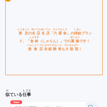
とうきょう
めいてん
めいてん
ろくりんしゃ
しまい
東京
の
名店
名店
「
六厘舎
」の
姉妹
ブラン
しゃ
すず
ぼしゅう
ド、「
舎
鈴
（しゃりん）」での
募集
です！
いんしょくてん
み
けいけんしゃ
だいかんげい
飲食店
未
経験者
も
大歓迎
！
に
しごと
似
ている
仕事
New