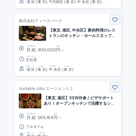
港
区
(
東京
),
千代田
区
(
東京
),
中央
区
(
東京
), ....
株式会社ディースパーク
【東京, 港区, 中央区】豚肉料理のレス
トランのキッチン・ホールスタッフ募
集中
げっきゅう
えん
月給
300,000
円
~
せいしゃいん
正社員
みなと
く
とうきょう
ちゅうおう
く
とうきょう
港
区
(
東京
),
中央
区
(
東京
)
Guidable Jobs エージェント 2
【東京, 港区】SSW外食 / ビザサポート
あり！オープンキッチンで活躍するシェ
フ募集！
げっきゅう
えん
月給
265,184
円
~
フルタイム
みなと
く
とうきょう