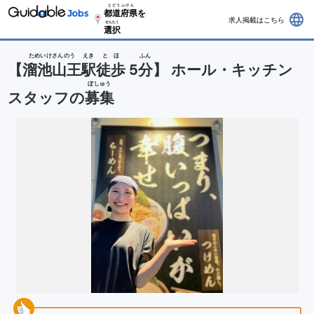
とどうふけん
都道府県
を
language
求人掲載はこちら
せんたく
選択
ためいけさんのう
えき
とほ
ふん
【
溜池山王
駅
徒歩
5
分
】 ホール・キッチン
ぼしゅう
スタッフの
募集