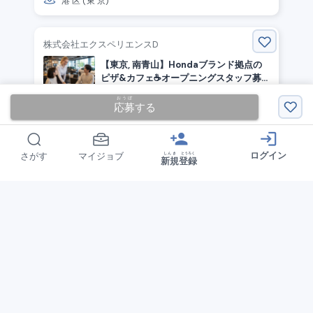
港
区
(
東京
)
株式会社エクスペリエンスD
【東京, 南青山】Hondaブランド拠点の
ピザ&カフェ☕️オープニングスタッフ募
集！
おうぼ
げっきゅう
えん
応募
する
月給
310,000
円
~
けいやくしゃいん
契約社員
person_add
login
みなと
く
とうきょう
ログイン
港
区
(
東京
)
しんき
とうろく
さがす
マイジョブ
新規
登録