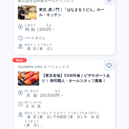
株式会社吉野家ホールディングス
東京, 虎ノ門｜「はなまるうどん」ホー
ル・キッチン
じきゅう
えん
時給
1,350
円
~
パートタイム
みなと
く
とうきょう
港
区
(
東京
)
New
Guidable Jobs エージェント 2
【東京各地】SSW外食 / ビザサポートあ
り！ 寿司職人・ホールスタッフ募集！
げっきゅう
えん
月給
201,500
円
~
せいしゃいん
正社員
みなと
く
とうきょう
ちよだ
く
とうきょう
ちゅうおう
く
港
区
(
東京
),
千代田
区
(
東京
),
中央
区
とうきょう
(
東京
), ....