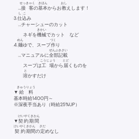
せっきゃく
きほん
おし
…
接客
の
基本
からお
教
えします！
しこ
3.
仕込
み
…チャーシューのカット
きかい
ネギを
機械
でカット など
めん
づく
4.
麺
ゆで、スープ
作
り
ぜんぶ
きさい
…マニュアルに
全部
記載
こうじょう
とど
スープは
工場
から
届
くものを
と
溶
かすだけ
きゅうりょう
▼
給料
基本時給1400円～
※深夜手当あり（時給25%UP）
けいやくきかん
▼
契約期間
けいやく
きかん
さだ
契約
期間
の
定
めなし