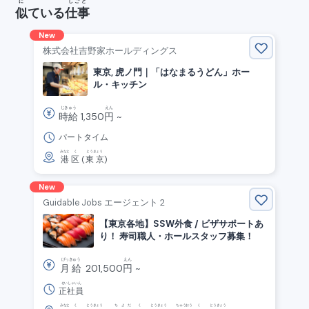
に
しごと
似
ている
仕事
New
株式会社吉野家ホールディングス
東京, 虎ノ門｜「はなまるうどん」ホー
ル・キッチン
じきゅう
えん
時給
1,350
円
~
パートタイム
みなと
く
とうきょう
港
区
(
東京
)
New
Guidable Jobs エージェント 2
【東京各地】SSW外食 / ビザサポートあ
り！ 寿司職人・ホールスタッフ募集！
げっきゅう
えん
月給
201,500
円
~
せいしゃいん
正社員
みなと
く
とうきょう
ちよだ
く
とうきょう
ちゅうおう
く
とうきょう