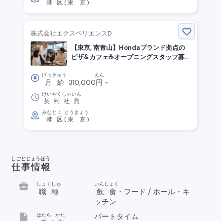
港
区
(
東京
)
株式会社エクスペリエンスD
【東京, 南青山】Hondaブランド拠点の
ピザ&カフェ☕️オープニングスタッフ募
集！
げっきゅう
えん
月給
310,000
円
~
けいやくしゃいん
契約社員
みなと
く
とうきょう
港
区
(
東京
)
しごとじょうほう
仕事情報
business_center
しょくしゅ
いんしょく
職種
飲食
・フード / ホール・キ
ッチン
insert_drive_file
はたら
かた
パートタイム