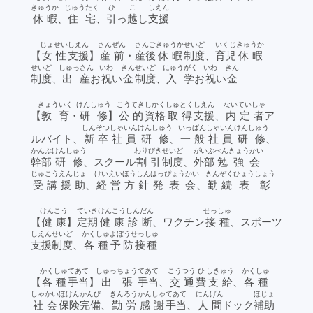
きゅうか
じゅうたく
ひ
こ
しえん
休暇
、
住宅
、
引
っ
越
し
支援
じょせい
しえん
さんぜん
さんご
きゅうか
せいど
いくじ
きゅうか
【
女性
支援
】
産前
・
産後
休暇
制度
、
育児
休暇
せいど
しゅっさん
いわ
きん
せいど
にゅうがく
いわ
きん
制度
、
出産
お
祝
い
金
制度
、
入学
お
祝
い
金
きょういく
けんしゅう
こうてき
しかく
しゅとく
しえん
ないていしゃ
【
教育
・
研修
】
公的
資格
取得
支援
、
内定者
ア
しんそつ
しゃいん
けんしゅう
いっぱん
しゃいん
けんしゅう
ルバイト、
新卒
社員
研修
、
一般
社員
研修
、
かんぶ
けんしゅう
わりびき
せいど
がいぶ
べんきょうかい
幹部
研修
、スクール
割引
制度
、
外部
勉強会
じゅこう
えんじょ
けいえい
ほうしん
はっぴょうかい
きんぞく
ひょうしょう
受講
援助
、
経営
方針
発表会
、
勤続
表彰
けんこう
ていき
けんこうしんだん
せっしゅ
【
健康
】
定期
健康診断
、ワクチン
接種
、スポーツ
しえん
せいど
かくしゅ
よぼうせっしゅ
支援
制度
、
各種
予防接種
かくしゅ
てあて
しゅっちょう
てあて
こうつう
ひ
しきゅう
かくしゅ
【
各種
手当
】
出張
手当
、
交通
費
支給
、
各種
しゃかい
ほけん
かんび
きんろう
かんしゃ
てあて
にんげん
ほじょ
社会
保険
完備
、
勤労
感謝
手当
、
人間
ドック
補助