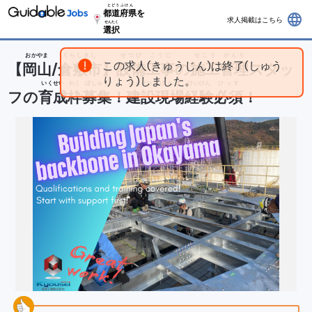
とどうふけん
都道府県
を
language
求人掲載はこちら
せんたく
選択
おかやま
くらしきし
せつび
こうじ
せこう
かんり
この求人(きゅうじん)は終了(しゅう
【
岡山
/
倉敷市
】
設備
工事
の
施工
管理
スタッ
りょう)しました。
いくせい
わく
ぼしゅう
けんせつ
げんば
けいけん
ひっす
フの
育成
枠
募集
！
建設
現場
経験
必須
！