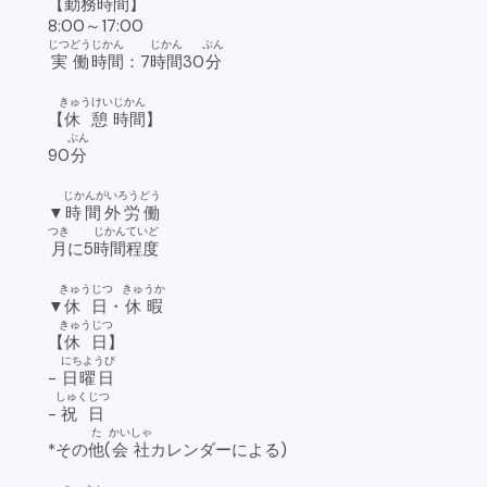
【
勤務
時間
】
8:00～17:00
じつどう
じかん
じかん
ぷん
実働
時間
：7
時間
30
分
きゅうけい
じかん
【
休憩
時間
】
ぷん
90
分
じかんがいろうどう
▼
時間外労働
つき
じかん
ていど
月
に5
時間
程度
きゅうじつ
きゅうか
▼
休日
・
休暇
きゅうじつ
【
休日
】
にちようび
-
日曜日
しゅくじつ
-
祝日
た
かいしゃ
*その
他
(
会社
カレンダーによる)