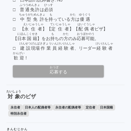
□
日本語の
読
み
書
き: N3
ふつうめんきょ
ひっす
□
普通免許
は
必須
ちゅうがためんきょ
も
かた
ゆうぐう
□
中型免許
を
持
っている
方
は
優遇
えいじゅうしゃ
ていじゅうしゃ
はいぐうしゃ
□ 【
永住者
】【
定住者
】【
配偶者
ビザ】
にほん
こくせき
も
かた
おうぼ
かのう
【
日本
国籍
】をお
持
ちの
方
のみ
応募
可能
。
けんせつ
げんば
さぎょう
いん
けいけんしゃ
けいけんしゃ
□
建設
現場
作業
員
経験者
、リーダー
経験者
かんげい
歓迎
！
おうぼ
応募
する
たいしょう
対象
のビザ
永住者
日本人の配偶者等
永住者の配偶者等
定住者
日本国籍
特別永住者
きんむじかん