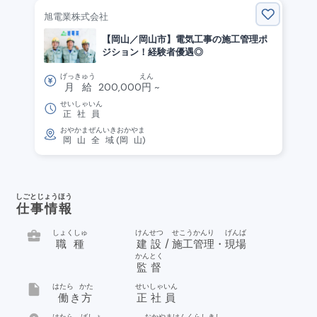
旭電業株式会社
【岡山／岡山市】電気工事の施工管理ポ
ジション！経験者優遇◎
げっきゅう
えん
月給
200,000
円
~
せいしゃいん
正社員
おやかま
ぜんいき
おかやま
岡山
全域
(
岡山
)
しごとじょうほう
仕事情報
business_center
しょくしゅ
けんせつ
せこう
かんり
げんば
職種
建設
/
施工
管理
・
現場
かんとく
監督
insert_drive_file
はたら
かた
せいしゃいん
働
き
方
正社員
はたら
ばしょ
おかやま
けん
くらしきし