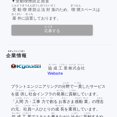
▼
受動喫煙防止措置
じゅどう
きつえん
ぼうしほう
たいさく
きつえん
受動
喫煙
防止法
対策
のため、
喫煙
スペースは
おくがい
せっち
屋外
に
設置
しております。
おうぼ
応募
する
きぎょうじょうほう
企業情報
きょうせい
こうぎょう
かぶしき
がいしゃ
協成
工業
株式
会社
Website
open
_in_new
ぶんや
いっかん
プラントエンジニアリングの
分野
で
一貫
したサービス
ていきょう
しゃかい
はってん
こうけん
を
提供
し
社会
インフラの
発展
に
貢献
しています。
にんげん
りょく
こうじ
りょく
つく
きゃく
かんどう
ぎょう
りねん
「
人間
力
・
工事
力
で
創
る お
客
さま
感動
業
」の
理念
もと
しゃいん
ひとり
せいちょう
じゅうし
の
元
、
社員
一人
ひとりの
成長
を
重視
しています。
きょうせい
こうぎょう
みが
しゃかい
こうけん
協成
工業
でスキルを
磨
きながら
社会
に
貢献
するや