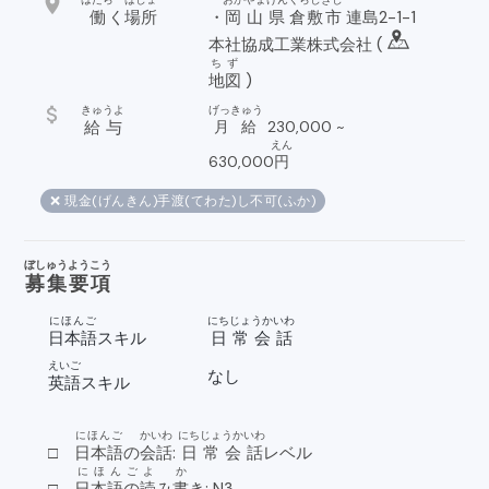
location_on
働
く
場所
・
岡山
県
倉敷市
連島2-1-1
本社協成工業株式会社 (
ちず
地図
)
attach_money
きゅうよ
げっきゅう
給与
月給
230,000
~
えん
630,000
円
❌ 現金(げんきん)手渡(てわた)し不可(ふか)
ぼしゅうようこう
募集要項
にほんご
にちじょうかいわ
日本語
スキル
日常会話
えいご
なし
英語
スキル
にほんご
かいわ
にちじょうかいわ
□
日本語
の
会話
:
日常会話
レベル
にほんご
よ
か