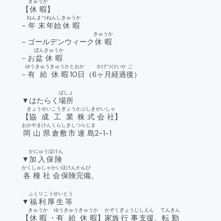
きゅうか
【
休暇
】
ねんまつ
ねんし
きゅうか
-
年末
年始
休暇
きゅうか
- ゴールデンウィーク
休暇
ぼんきゅうか
- お
盆休暇
ゆうきゅう
きゅうか
とおか
かげつ
けいか
ご
-
有給
休暇
10日
（6
ヶ月
経過
後
）
ばしょ
▼はたらく
場所
きょうせい
こうぎょう
かぶしき
がいしゃ
【
協成
工業
株式
会社
】
おかやまけん
くらしきし
つらじま
岡山県
倉敷市
連島
2-1-1
かにゅうほけん
▼
加入保険
かくしゅ
しゃかい
ほけん
かんび
各種
社会
保険
完備
。
ふくりこうせいとう
▼
福利厚生等
きゅうか
ゆうきゅう
きゅうか
かぞく
ぎょうじ
しえん
てんきん
【
休暇
・
有給
休暇
】
家族
行事
支援
、
転勤