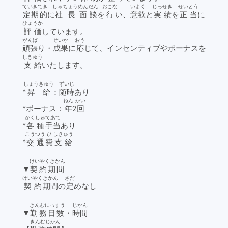
ていきてき
しゃちょう
めんだん
おこな
いよく
じっせき
せいとう
定期的
に
社長
面談
を
行
い、
意欲
と
実績
を
正当
に
ひょうか
評価
しています。
がんば
せいか
おう
頑張
り・
成果
に
応
じて、インセンティブやボーナスを
しきゅう
支給
いたします。
しょうきゅう
ずいじ
*
昇給
：
随時
あり
ねん
かい
*ボーナス：
年
2
回
かくしゅ
てあて
*
各種
手当
あり
こうつう
ひ
しきゅう
*
交通
費
支給
けいやくきかん
▼
契約期間
けいやく
きかん
さだ
契約
期間
の
定
めなし
きんむにっすう
じかん
▼
勤務日数
・
時間
きんむ
じかん