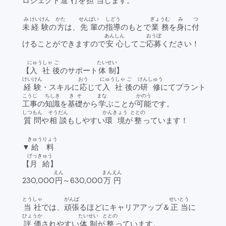
ロジェクト
進行
を
担当
します。
み
けいけん
かた
せんぱい
しどう
ぎょうむ
み
つ
未
経験
の
方
は、
先輩
の
指導
のもとで
業務
を
身
に
付
あんしん
おうぼ
けることができますので
安心
してご
応募
ください！
にゅうしゃ
ご
たいせい
【
入社
後
のサポート
体制
】
けいけん
おう
にゅうしゃ
ご
けんしゅう
経験
・スキルに
応
じて
入社
後
の
研修
にてプラント
こうじ
ちしき
きそ
まな
かのう
工事
の
知識
を
基礎
から
学
ぶことが
可能
です。
しつもん
そうだん
かんきょう
ととの
質問
や
相談
もしやすい
環境
が
整
っています！
きゅうりょう
▼
給料
げっきゅう
【
月給
】
えん
まん
えん
230,000
円
～630,000
万
円
とうしゃ
がんば
せいとう
当社
では、
頑張
るほどにキャリアアップ＆
正当
に
ひょうか
たいせい
ととの
評価
されやすい
体制
が
整
っています。