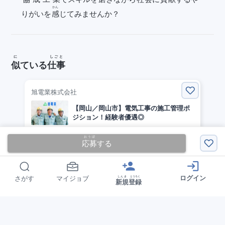
かん
りがいを
感
じてみませんか？
に
しごと
似
ている
仕事
旭電業株式会社
【岡山／岡山市】電気工事の施工管理ポ
ジション！経験者優遇◎
げっきゅう
えん
おうぼ
月給
200,000
円
~
応募
する
せいしゃいん
正社員
person_add
login
おやかま
ぜんいき
おかやま
岡山
全域
(
岡山
)
ログイン
しんき
とうろく
さがす
マイジョブ
新規
登録