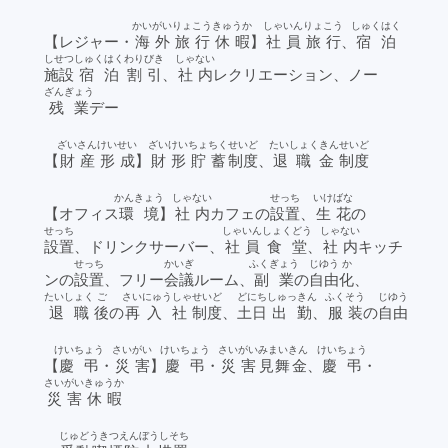
かいがいりょこう
きゅうか
しゃいん
りょこう
しゅくはく
【レジャー・
海外旅行
休暇
】
社員
旅行
、
宿泊
しせつ
しゅくはく
わりびき
しゃない
施設
宿泊
割引
、
社内
レクリエーション、ノー
ざんぎょう
残業
デー
ざいさん
けいせい
ざいけいちょちく
せいど
たいしょくきん
せいど
【
財産
形成
】
財形貯蓄
制度
、
退職金
制度
かんきょう
しゃない
せっち
いけばな
【オフィス
環境
】
社内
カフェの
設置
、
生花
の
せっち
しゃいん
しょくどう
しゃない
設置
、ドリンクサーバー、
社員
食堂
、
社内
キッチ
せっち
かいぎ
ふくぎょう
じゆう
か
ンの
設置
、フリー
会議
ルーム、
副業
の
自由
化
、
たいしょく
ご
さい
にゅうしゃ
せいど
どにち
しゅっきん
ふくそう
じゆう
退職
後
の
再
入社
制度
、
土日
出勤
、
服装
の
自由
けいちょう
さいがい
けいちょう
さいがい
みまいきん
けいちょう
【
慶弔
・
災害
】
慶弔
・
災害
見舞金
、
慶弔
・
さいがい
きゅうか
災害
休暇
じゅどうきつえんぼうしそち