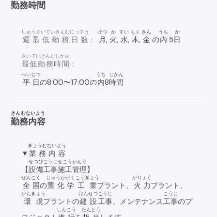
勤務時間
しゅうさいていきんむにっすう
げつ
か
すい
もく
きん
うち
か
週最低勤務日数
：
月
,
火
,
水
,
木
,
金
の
内
5
日
さいていきんむじかん
最低勤務時間
：
へいじつ
うち
じかん
平日
の8:00〜17:00の
内
8
時間
きんむないよう
勤務内容
ぎょうむないよう
▼
業務内容
せつび
こうじ
せこう
かんり
【
設備
工事
施工
管理
】
ぜんこく
じゅうかがく
こうぎょう
かりょく
全国
の
重化学
工業
プラント、
火力
プラント、
かんきょう
けんせつ
こうじ
こうじ
環境
プラントの
建設
工事
、メンテナンス
工事
のプ
しんこう
たんとう