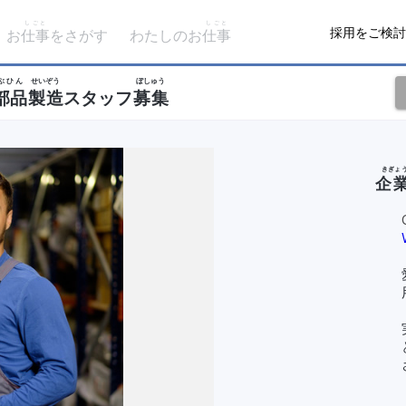
しごと
しごと
採用をご検討
お
仕事
をさがす
わたしのお
仕事
ぶひん
せいぞう
ぼしゅう
部品
製造
スタッフ
募集
きぎょ
企