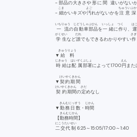
-
部品
の
大
きさや
形
に
間
違
いがない
こま
よご
ちゅういぶか
-
細
かいキズや
汚
れがないかを
注意深
いちりゅう
じどうしゃ
ぶひん
いっしょ
つく
は
一流
の
自動車
部品
を
一緒
に
作
り、
運
がくせい
だれ
さぎ
学生
など
誰
でもできるわかりやすい
作
きゅうりょう
▼
給料
じきゅう
はいぞく
ぶしょ
えん
時給
は
配属
部署
によって1700
円
また
けいやくきかん
▼
契約期間
けいやく
きかん
さだ
契約
期間
の
定
めなし
きんむにっすう
じかん
▼
勤務日数
・
時間
きんむ
じかん
【
勤務
時間
】
にこうたい
せい
二交代
制
6:25～15:05/17:00～1:40