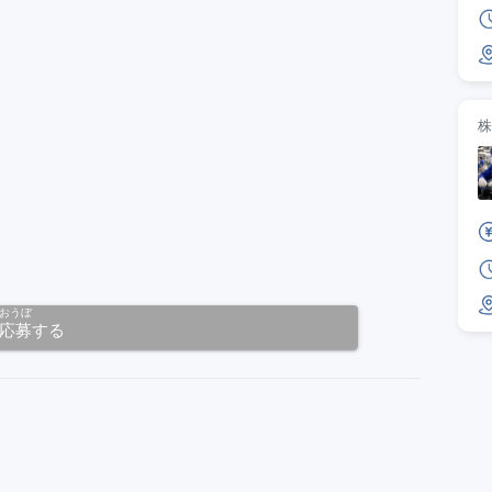
おうぼ
応募
する