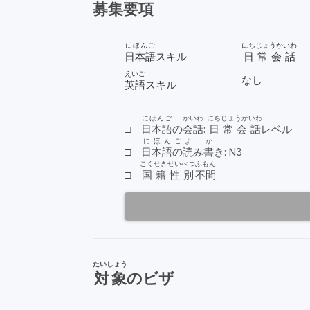
募集要項
にほんご
にちじょうかいわ
日本語
スキル
日常会話
えいご
なし
英語
スキル
にほんご
かいわ
にちじょうかいわ
□
日本語
の
会話
:
日常会話
レベル
にほんご
よ
か
□
日本語の
読
み
書
き: N3
こくせき
せいべつ
ふもん
□
国籍
性別
不問
たいしょう
対象
のビザ