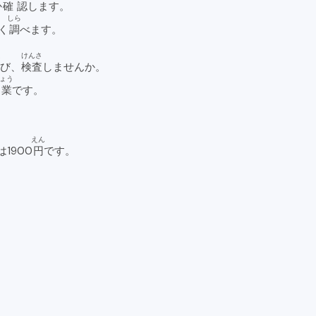
か
確認
します。
しら
く
調
べます。
こ
けんさ
び、
検査
しませんか。
ょう
業
です。
えん
は1900
円
です。