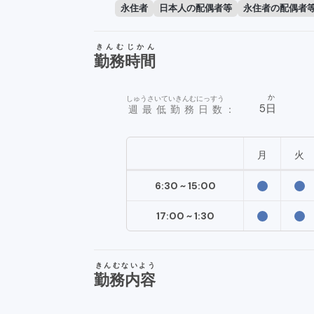
永住者
日本人の配偶者等
永住者の配偶者
きんむじかん
勤務時間
か
しゅうさいていきんむにっすう
5
日
週最低勤務日数
：
月
火
6:30 ~ 15:00
17:00 ~ 1:30
きんむないよう
勤務内容