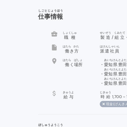
しごとじょうほう
仕事情報
business_center
しょくしゅ
せいぞう
くみたて
職種
製造
/
組立
insert_drive_file
はたら
かた
はけんしゃいん
働
き
方
派遣社員
location_on
はたら
ばしょ
あいち
けん
とよた
働
く
場所
・
愛知
県
豊田
あいち
けん
とよた
・
愛知
県
豊田
あいち
けん
とよた
・
愛知
県
豊田
attach_money
きゅうよ
じきゅう
給与
時給
1,700
~
❌ 現金(げんき
ぼしゅうようこう