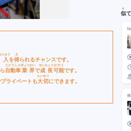
に
似
N
うにゅう
え
収入
を
得
られるチャンスです。
じどうしゃ
ぎょうかい
せいちょう
かのう
ら
自動車
業界
で
成長
可能
です。
たいせつ
でプライベートも
大切
にできます。