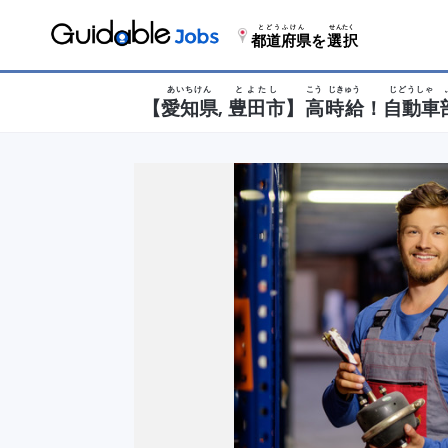
とどうふけん
せんたく
都道府県
を
選択
あいちけん
とよたし
こう
じきゅう
じどうしゃ
【
愛知県
,
豊田市
】
高
時給
！
自動車