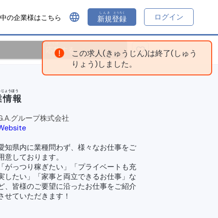
しんき
とうろく
language
ログイン
中の企業様はこちら
新規
登録
おうぼ
応募
する
この求人(きゅうじん)は終了(しゅう
りょう)しました。
うじょうほう
業情報
G.A.グループ株式会社
Website
open
_in_new
愛知県内に業種問わず、様々なお仕事をご
用意しております。
「がっつり稼ぎたい」「プライベートも充
実したい」「家事と両立できるお仕事」な
ど、皆様のご要望に沿ったお仕事をご紹介
させていただきます！