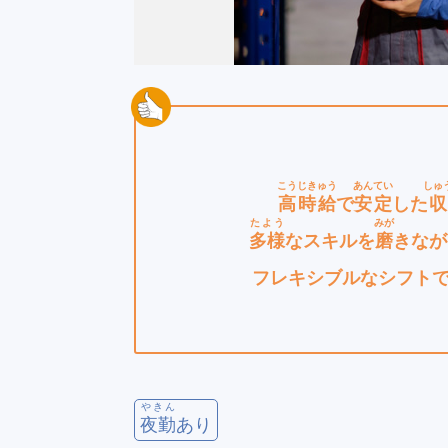
こう
じきゅう
あんてい
しゅ
高
時給
で
安定
した
たよう
みが
多様
なスキルを
磨
きなが
フレキシブルなシフト
やきん
夜勤
あり