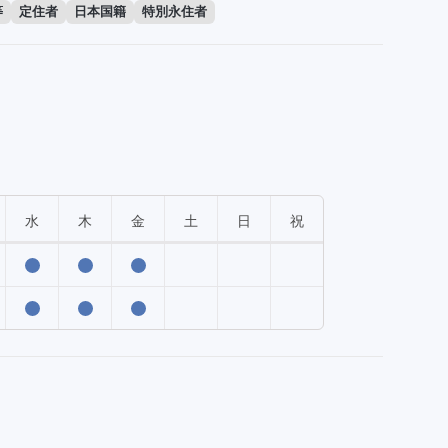
等
定住者
日本国籍
特別永住者
水
木
金
土
日
祝