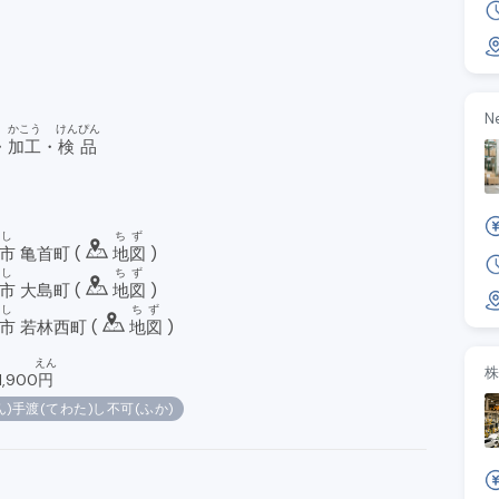
N
かこう
けんぴん
・
加工
・
検品
し
ちず
市
亀首町 (
地図
)
し
ちず
市
大島町 (
地図
)
し
ちず
市
若林西町 (
地図
)
えん
1,900
円
ん)手渡(てわた)し不可(ふか)