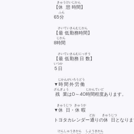
きゅうけい
じかん
【
休憩
時間
】
ふん
65
分
さいてい
きんむ
じかん
【
最低
勤務
時間
】
じかん
8
時間
さいてい
きんむ
にっすう
【
最低
勤務
日数
】
いつか
5日
じかんがいろうどう
▼
時間外労働
ざんぎょう
じかん
ていど
残業
は0～40
時間
程度
あります。
きゅうじつ
きゅうか
▼
休日
・
休暇
どお
きゅうじつ
トヨタカレンダー
通
りの
休日
となりま
けんしゅうきかん
しようきかん