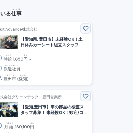
しごと
ている
仕事
ext Advance株式会社
【愛知県, 豊田市】未経験OK！土
日休みカーシート組立スタッフ
じきゅう
えん
時給
1,650
円
~
はけんしゃいん
派遣社員
とよた
し
あいち
豊田
市
(
愛知
)
株式会社グリーンテック 豊田営業所
【愛知,豊田市】車の部品の検査ス
タッフ募集！ 未経験OK！歓迎/コ
ツコツ・モクモク作業！
げっきゅう
えん
月給
180,100
円
~