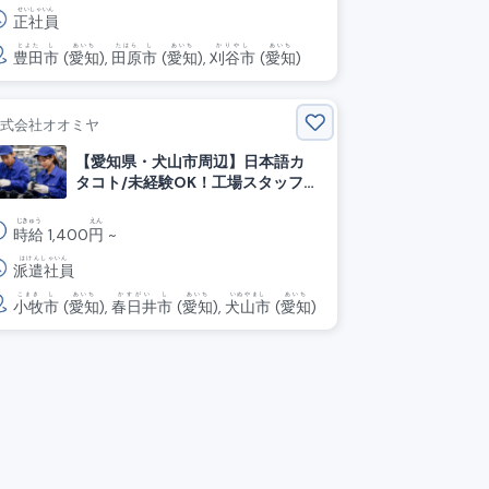
せいしゃいん
正社員
とよた
し
あいち
たはら
し
あいち
かりやし
あいち
豊田
市
(
愛知
),
田原
市
(
愛知
),
刈谷市
(
愛知
)
株式会社オオミヤ
【愛知県・犬山市周辺】日本語カ
タコト/未経験OK！工場スタッフ
募集｜土日休み｜工場によっては
夜勤ありで収入UPも可能◎
じきゅう
えん
時給
1,400
円
~
はけんしゃいん
派遣社員
こまき
し
あいち
かすがい
し
あいち
いぬやまし
あいち
小牧
市
(
愛知
),
春日井
市
(
愛知
),
犬山市
(
愛知
)