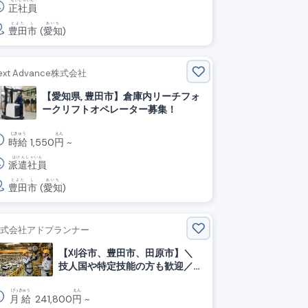
せいしゃいん
正社員
とよた
し
あいち
豊田
市
(
愛知
)
ext Advance株式会社
【愛知県, 豊田市】倉庫内リーチフォ
ークリフトオペレーター募集！
じきゅう
えん
時給
1,550
円
~
はけんしゃいん
派遣社員
とよた
し
あいち
豊田
市
(
愛知
)
株式会社アドプランナー
【刈谷市、豊田市、田原市】＼
技人国や特定技能の方も歓迎／
トヨタの工場でクレーンの点
検・保守のお仕事
げっきゅう
えん
月給
241,800
円
~