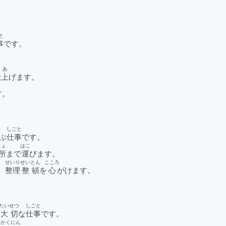
と
事
です。
しあ
仕上
げます。
す。
こ
しごと
ぶ
仕事
です。
しょ
はこ
所
まで
運
びます。
せいり
せいとん
こころ
、
整理
整頓
を
心
がけます。
たいせつ
しごと
る
大切
な
仕事
です。
かくにん