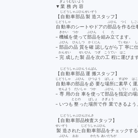
ぎょうむないよう
▼
業務内容
じどうしゃ
ぶひん
せいぞう
【
自動車
部品
製造
スタッフ】
じどうしゃ
ぶひん
つく
しご
自動車
のシートやドアの
部品
を
作
る
仕
きかい
つか
ぶひん
く
た
-
機械
を
使
って
部品
を
組
み
立
てます。
ぶひん
ひんしつ
かくにん
ていねい
-
部品
の
品質
を
確認
しながら
丁寧
に
かんせい
せいひん
つぎ
こうてい
はこ
-
完成
した
製品
を
次
の
工程
に
運
びま
じどうしゃ
ぶひん
うんぱん
【
自動車
部品
運搬
スタッフ】
じどうしゃ
ぶひん
ひつよう
ばしょ
すばや
は
自動車
の
部品
を
必要
な
場所
に
素早
く
運
せんよう
だいしゃ
つか
ぶひん
してい
ば
-
専用
の
台車
を
使
って
部品
を
指定
の
場
ととの
ばしょ
さぎょう
- いつも
整
った
場所
で
作業
できるよう
じどうしゃ
ぶひん
けんさ
【
自動車
部品
検査
スタッフ】
せいぞう
じどうしゃ
ぶひん
製造
された
自動車
部品
をチェックす
ぶひん
おお
かたち
あいだ
ちが