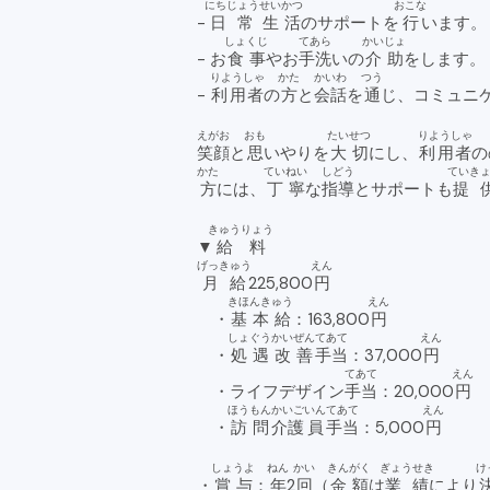
にちじょう
せいかつ
おこな
-
日常
生活
のサポートを
行
います
しょくじ
てあら
かいじょ
- お
食事
やお
手洗
いの
介助
をします
りようしゃ
かた
かいわ
つう
-
利用者
の
方
と
会話
を
通
じ、コミュニ
えがお
おも
たいせつ
りようしゃ
笑顔
と
思
いやりを
大切
にし、
利用者
の
かた
ていねい
しどう
ていき
方
には、
丁寧
な
指導
とサポートも
提
きゅうりょう
▼
給料
げっきゅう
えん
月給
225,800
円
きほんきゅう
えん
・
基本給
：163,800
円
しょぐう
かいぜん
てあて
えん
・
処遇
改善
手当
：37,000
円
てあて
えん
・ライフデザイン
手当
：20,000
円
ほうもん
かいご
いん
てあて
えん
・
訪問
介護
員
手当
：5,000
円
しょうよ
ねん
かい
きんがく
ぎょうせき
け
・
賞与
：
年
2
回
（
金額
は
業績
により