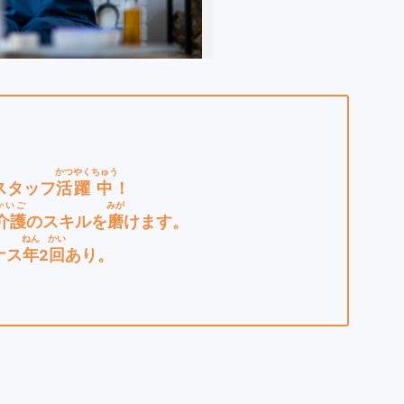
かつやく
ちゅう
スタッフ
活躍
中
！
かいご
みが
介護
のスキルを
磨
けます。
ねん
かい
ナス
年
2
回
あり。