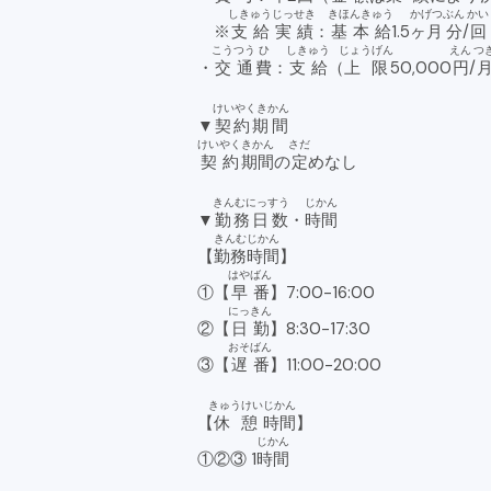
しきゅう
じっせき
きほんきゅう
かげつ
ぶん
かい
※
支給
実績
：
基本給
1.5
ヶ月
分
/
回
こうつう
ひ
しきゅう
じょうげん
えん
つ
・
交通
費
：
支給
（
上限
50,000
円
/
けいやくきかん
▼
契約期間
けいやく
きかん
さだ
契約
期間
の
定
めなし
きんむにっすう
じかん
▼
勤務日数
・
時間
きんむ
じかん
【
勤務
時間
】
はやばん
①【
早番
】7:00-16:00
にっきん
②【
日勤
】8:30-17:30
おそばん
③【
遅番
】11:00-20:00
きゅうけい
じかん
【
休憩
時間
】
じかん
①②③ 1
時間