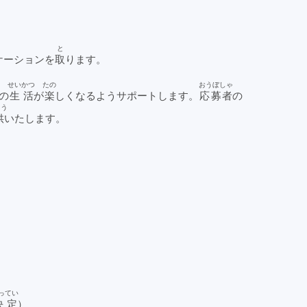
。
。
と
ケーションを
取
ります。
せいかつ
たの
おうぼしゃ
の
生活
が
楽
しくなるようサポートします。
応募者
の
ょう
供
いたします。
ってい
決定
）