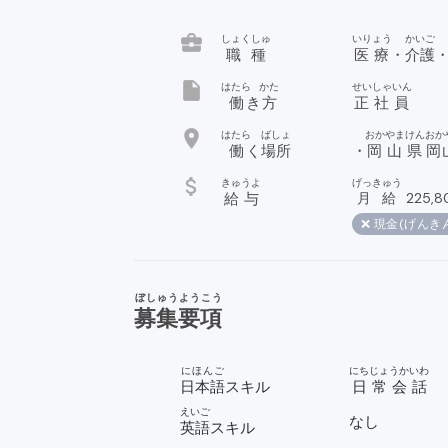
business_center
しょくしゅ
いりょう
かいご
職種
医療
・
介護
insert_drive_file
はたら
かた
せいしゃいん
働
き
方
正社員
location_on
はたら
ばしょ
おかやま
けん
おか
働
く
場所
・
岡山
県
岡
attach_money
きゅうよ
げっきゅう
給与
月給
225,8
❌ 現金(げんき
ぼしゅうようこう
募集要項
にほんご
にちじょうかいわ
日本語
スキル
日常会話
えいご
なし
英語
スキル