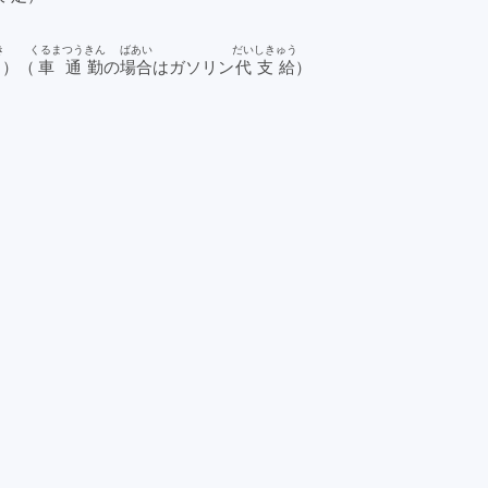
き
くるま
つうきん
ばあい
だい
しきゅう
月
）（
車
通勤
の
場合
はガソリン
代
支給
）