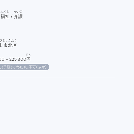
ふくし
かいご
・
福祉
/
介護
やまし
きたく
山市
北区
えん
00
~
225,800
円
ん)手渡(てわた)し不可(ふか)