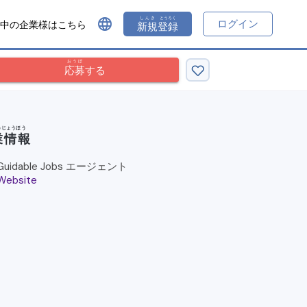
しんき
とうろく
language
ログイン
中の企業様はこちら
新規
登録
おうぼ
応募
する
うじょうほう
業情報
Guidable Jobs エージェント
Website
open_i
n_new