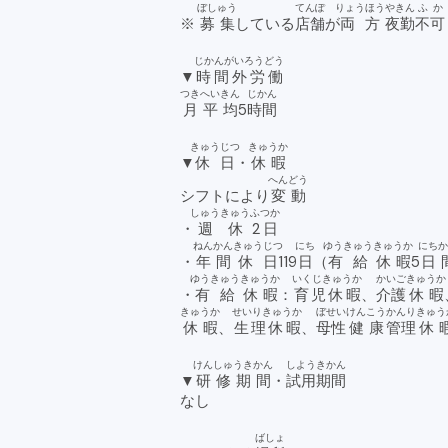
ぼしゅう
てんぽ
りょうほう
やきん
ふか
※
募集
している
店舗
が
両方
夜勤
不可
じかんがいろうどう
▼
時間外労働
つきへいきん
じかん
月平均
5
時間
きゅうじつ
きゅうか
▼
休日
・
休暇
へんどう
シフトにより
変動
しゅうきゅう
ふつか
・
週休
2日
ねんかん
きゅうじつ
にち
ゆうきゅう
きゅうか
にち
・
年間
休日
119
日
（
有給
休暇
5
日
ゆうきゅう
きゅうか
いくじきゅうか
かいご
きゅうか
・
有給
休暇
：
育児休暇
、
介護
休暇
きゅうか
せいりきゅうか
ぼせい
けんこう
かんり
きゅう
休暇
、
生理休暇
、
母性
健康
管理
休
けんしゅうきかん
しようきかん
▼
研修期間
・
試用期間
なし
ばしょ