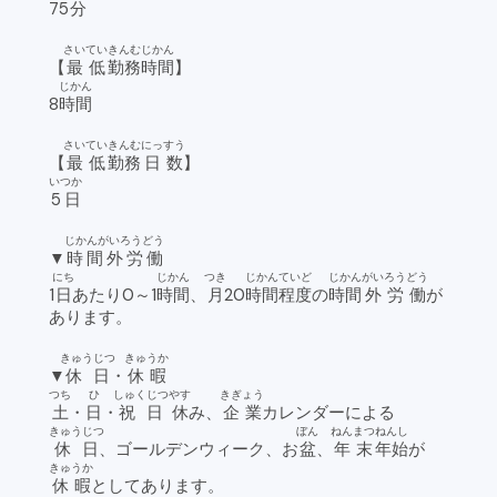
75
分
さいてい
きんむ
じかん
【
最低
勤務
時間
】
じかん
8
時間
さいてい
きんむ
にっすう
【
最低
勤務
日数
】
いつか
5日
じかんがいろうどう
▼
時間外労働
にち
じかん
つき
じかん
ていど
じかん
がい
ろうどう
1
日
あたり0～1
時間
、
月
20
時間
程度
の
時間
外
労働
が
あります。
きゅうじつ
きゅうか
▼
休日
・
休暇
つち
ひ
しゅくじつ
やす
きぎょう
土
・
日
・
祝日
休
み、
企業
カレンダーによる
きゅうじつ
ぼん
ねんまつ
ねんし
休日
、ゴールデンウィーク、お
盆
、
年末
年始
が
きゅうか
休暇
としてあります。