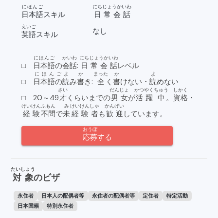
にほんご
にちじょうかいわ
日本語
スキル
日常会話
えいご
なし
英語
スキル
にほんご
かいわ
にちじょうかいわ
□
日本語
の
会話
:
日常会話
レベル
にほんご
よ
か
まった
か
よ
□
日本語の
読
み
書
き:
全
く
書
けない・
読
めない
さい
だんじょ
かつやく
ちゅう
しかく
□ 20～49
才
くらいまでの
男女
が
活躍
中
。
資格
・
けいけん
ふもん
み
けいけんしゃ
かんげい
経験
不問
で
未
経験者
も
歓迎
しています。
おうぼ
応募
する
たいしょう
対象
のビザ
永住者
日本人の配偶者等
永住者の配偶者等
定住者
特定活動
日本国籍
特別永住者