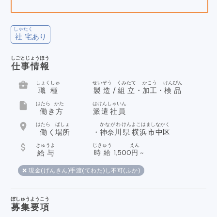
しゃたく
社宅
あり
しごとじょうほう
仕事情報
business_center
しょくしゅ
せいぞう
くみたて
かこう
けんぴん
職種
製造
/
組立
・
加工
・
検品
insert_drive_file
はたら
かた
はけんしゃいん
働
き
方
派遣社員
location_on
はたら
ばしょ
かながわ
けん
よこはまし
なかく
働
く
場所
・
神奈川
県
横浜市
中区
attach_money
きゅうよ
じきゅう
えん
給与
時給
1,500
円
~
❌ 現金(げんきん)手渡(てわた)し不可(ふか)
ぼしゅうようこう
募集要項