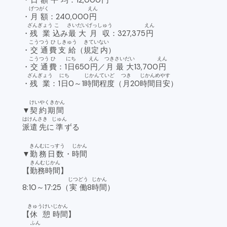
・
日額
平均
：12,000
円
げつがく
えん
・
月額
：240,000
円
ざんぎょう
こ
さいだい
げっしゅう
えん
・
残業
込
み
最大
月収
：327,375
円
こうつう
ひ
しきゅう
きてい
ない
・
交通
費
支給
（
規定
内
）
こうつう
ひ
にち
えん
つき
さいだい
えん
・
交通
費
：1
日
650
円
／
月
最大
13,700
円
ざんぎょう
にち
じかん
ていど
つき
じかん
めやす
・
残業
：1
日
0～1
時間
程度
（
月
20
時間
目安
）
けいやくきかん
▼
契約期間
はけん
さき
じゅん
派遣
先
に
準
ずる
きんむにっすう
じかん
▼
勤務日数
・
時間
きんむ
じかん
【
勤務
時間
】
じつどう
じかん
8:10～17:25（
実働
8
時間
）
きゅうけい
じかん
【
休憩
時間
】
ふん