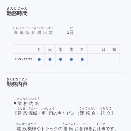
きんむじかん
勤務時間
か
しゅうさいていきんむにっすう
5
日
週最低勤務日数
：
月
火
水
木
金
土
日
祝
8:10 ~ 17:25
きんむないよう
勤務内容
ぎょうむないよう
▼
業務内容
けんせつ
きかい
しゃりょう
うんてんだい
くみたて
【
建設
機械
・
車両
のキャビン（
運転台
）
組立
】
けんせつ
きかい
うんてんだい
つく
しごと
-
建設
機械
やトラックの
運転台
を
作
るお
仕事
です。