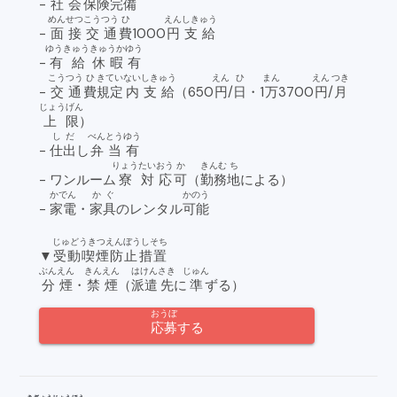
-
社会
保険
完備
めんせつ
こうつう
ひ
えん
しきゅう
-
面接
交通
費
1000
円
支給
ゆうきゅう
きゅうか
ゆう
-
有給
休暇
有
こうつう
ひ
きてい
ない
しきゅう
えん
ひ
まん
えん
つき
-
交通
費
規定
内
支給
（650
円
/
日
・1
万
3700
円
/
月
じょうげん
上限
）
しだ
べんとう
ゆう
-
仕出
し
弁当
有
りょう
たいおう
か
きんむ
ち
- ワンルーム
寮
対応
可
（
勤務
地
による）
かでん
かぐ
かのう
-
家電
・
家具
のレンタル
可能
じゅどうきつえんぼうしそち
▼
受動喫煙防止措置
ぶんえん
きんえん
はけん
さき
じゅん
分煙
・
禁煙
（
派遣
先
に
準
ずる）
おうぼ
応募
する