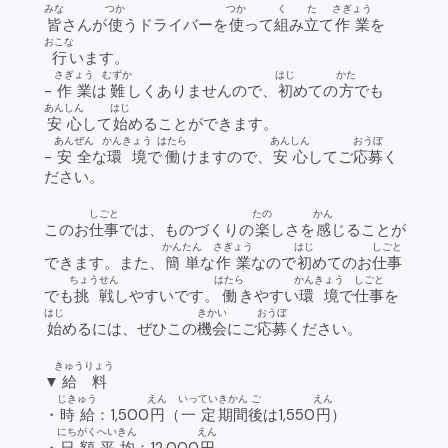
みな
つか
つか
く
た
さぎょう
皆
さんが
使
うドライバーを
使
って
組
み
立
て
作業
を
おこな
行
います。
さぎょう
むずか
はじ
かた
-
作業
は
難
しくありませんので、
初
めての
方
でも
あんしん
はじ
安心
して
始
めることができます。
あんぜん
かんきょう
はたら
あんしん
おうぼ
-
安全
な
環境
で
働
けますので、
安心
してご
応募
く
ださい。
しごと
たの
かん
このお
仕事
では、ものづくりの
楽
しさを
感
じることが
かんたん
さぎょう
はじ
しごと
できます。また、
簡単
な
作業
なので
初
めてのお
仕事
ちょうせん
はたら
かんきょう
しごと
でも
挑戦
しやすいです。
働
きやすい
環境
で
仕事
を
はじ
きかい
おうぼ
始
めるには、ぜひこの
機会
にご
応募
ください。
きゅうりょう
▼
給料
じきゅう
えん
いってい
きかん
ご
えん
・
時給
：1,500
円
（
一定
期間
後
は1,550
円
）
にちがく
へいきん
えん