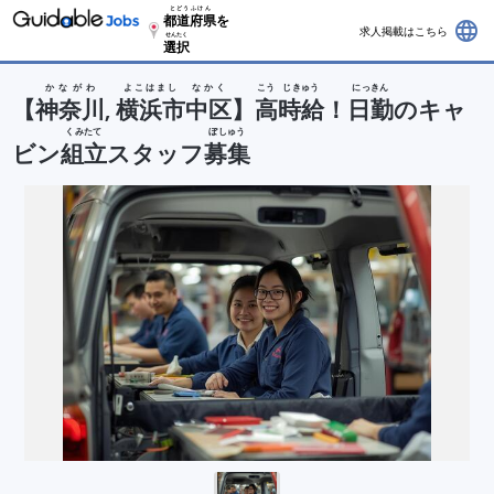
とどうふけん
都道府県
を
language
求人掲載はこちら
せんたく
選択
かながわ
よこはまし
なかく
こう
じきゅう
にっきん
【
神奈川
,
横浜市
中区
】
高
時給
！
日勤
のキャ
くみたて
ぼしゅう
ビン
組立
スタッフ
募集