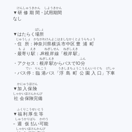
けんしゅうきかん
しようきかん
▼
研修期間
・
試用期間
なし
ばしょ
▼はたらく
場所
じゅうしょ
かながわけん
よこはまし
なかく
とようらちょう
・
住所
：
神奈川県
横浜市
中区
豊浦町
もよ
えき
ねぎしせん
ねぎし
えき
・
最寄
り
駅
：JR
根岸線
「
根岸
駅
」
ねぎし
えき
ふん
・アクセス：
根岸
駅
からバスで10
分
てい
りんこう
うきしまちょう
こうえん
いりぐち
げしゃ
・バス
停
：
臨港
バス「
浮島町
公園
入口
」
下車
かにゅうほけん
▼
加入保険
しゃかい
ほけん
かんび
社会
保険
完備
ふくりこうせいとう
▼
福利厚生等
しゅう
かりばら
かのう
-
週
仮払
い
可能
しゃかい
ほけん
かんび