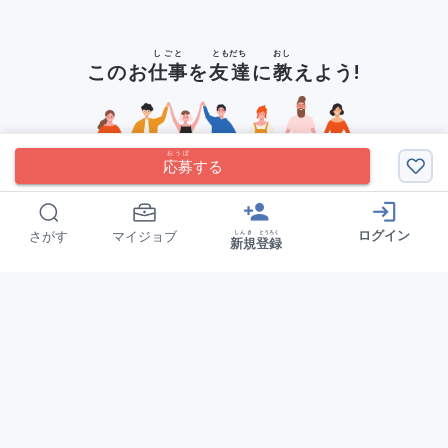
しごと
ともだち
おし
このお
仕事
を
友達
に
教
えよう!
おうぼ
応募
する
person_add
login
ログイン
しんき
とうろく
さがす
マイジョブ
新規
登録