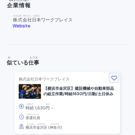
きぎょうじょうほう
企業情報
かぶしき
がいしゃ
にほん
株式
会社
日本
ワークプレイス
Website
open_in
_new
に
しごと
似
ている
仕事
株式会社日本ワークプレイス
【横浜市金沢区】建設機械や自動車部品
の組立作業/時給1630円/日勤/土日休み
じきゅう
えん
時給
1,630
円
~
はけんしゃいん
派遣社員
よこはまし
かなざわく
かながわ
横浜市
金沢区
(
神奈川
)