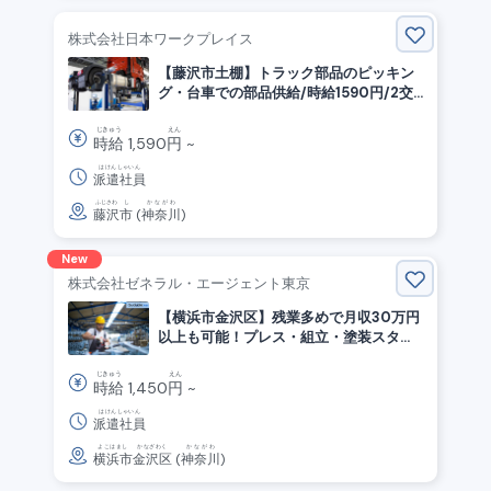
株式会社日本ワークプレイス
【藤沢市土棚】トラック部品のピッキン
グ・台車での部品供給/時給1590円/2交
替/残業少なめ
じきゅう
えん
時給
1,590
円
~
はけんしゃいん
派遣社員
ふじさわ
し
かながわ
藤沢
市
(
神奈川
)
New
株式会社ゼネラル・エージェント東京
【横浜市金沢区】残業多めで月収30万円
以上も可能！プレス・組立・塗装スタッ
フ◎◎
じきゅう
えん
時給
1,450
円
~
はけんしゃいん
派遣社員
よこはまし
かなざわく
かながわ
横浜市
金沢区
(
神奈川
)