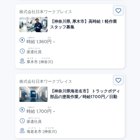
株式会社日本ワークプレイス
【神奈川県, 厚木市】高時給！軽作業
スタッフ募集
じきゅう
えん
時給
1,360
円
~
はけんしゃいん
派遣社員
あつぎ
し
かながわ
厚木
市
(
神奈川
)
株式会社日本ワークプレイス
【神奈川県海老名市】 トラックボディ
部品の塗装作業／時給1700円／日勤
じきゅう
えん
時給
1,700
円
~
はけんしゃいん
派遣社員
えびな
し
かながわ
海老名
市
(
神奈川
)