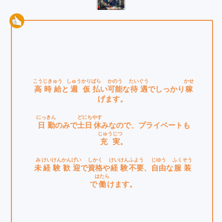
こう
じきゅう
しゅう
かりばら
かのう
たいぐう
かせ
高
時給
と
週
仮払
い
可能
な
待遇
でしっかり
稼
げます。
にっきん
どにち
やす
日勤
のみで
土日
休
みなので、プライベートも
じゅうじつ
充実
。
み
けいけん
かんげい
しかく
けいけん
ふよう
じゆう
ふくそう
未
経験
歓迎
で
資格
や
経験
不要
、
自由
な
服装
はたら
で
働
けます。