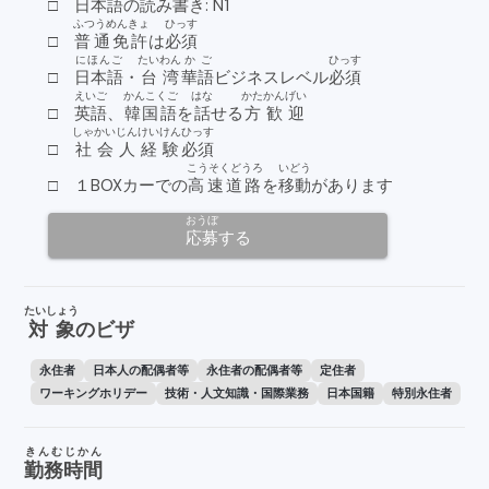
□
日本語の
読
み
書
き: N1
ふつうめんきょ
ひっす
□
普通免許
は
必須
にほんご
たいわん
かご
ひっす
□
日本語
・
台湾
華語
ビジネスレベル
必須
えいご
かんこくご
はな
かた
かんげい
□
英語
、
韓国語
を
話
せる
方
歓迎
しゃかいじん
けいけん
ひっす
□
社会人
経験
必須
こうそくどうろ
いどう
□ １BOXカーでの
高速道路
を
移動
があります
おうぼ
応募
する
たいしょう
対象
のビザ
永住者
日本人の配偶者等
永住者の配偶者等
定住者
ワーキングホリデー
技術・人文知識・国際業務
日本国籍
特別永住者
きんむじかん
勤務時間