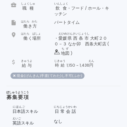
business_center
しょくしゅ
いんしょく
職種
飲食
・フード / ホール・キ
ッチン
insert_drive_file
はたら
かた
パートタイム
働
き
方
location_on
はたら
ばしょ
えひめ
けん
さいじょうし
働
く
場所
・
愛媛
県
西条市
大町２０
０－３ なか卯 西条大町店 (
ちず
地図
)
attach_money
きゅうよ
じきゅう
えん
給与
時給
1,150
~
1,438
円
❌ 現金(げんきん)手渡(てわた)し不可(ふか)
ぼしゅうようこう
募集要項
にほんご
にちじょうかいわ
日本語
スキル
日常会話
えいご
なし
英語
スキル