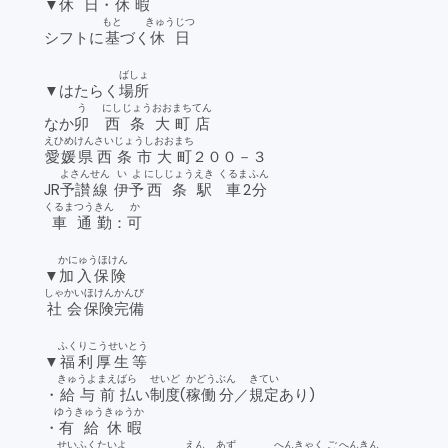
▼
休日
・
休暇
もと
きゅうじつ
シフトに
基
づく
休日
ばしょ
▼はたらく
場所
う
にし
じょう
おおまち
てん
なか
卯
西
条
大町
店
えひめけん
さいじょうし
おおまち
愛媛県
西条市
大町
２００－３
よさん
せん
いよ
にし
じょう
えき
くるま
ふん
JR
予讃
線
伊予
西
条
駅
車
2
分
くるま
つうきん
か
車
通勤
：
可
かにゅうほけん
▼
加入保険
しゃかい
ほけん
かんび
社会
保険
完備
ふくりこうせいとう
▼
福利厚生等
きゅうよ
まえばら
せいど
かどう
ぶん
きてい
・
給与
前払
い
制度
(
稼働
分
／
規定
あり)
ゆうきゅう
きゅうか
・
有給
休暇
せいふく
たいよ
えん
あず
へんきゃく
ご
へんきん