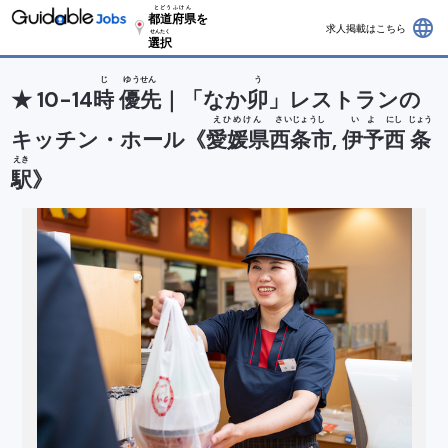
とどうふけん
都道府県
を
language
求人掲載はこちら
せんたく
選択
じ
ゆうせん
う
★ 10-14
時
優先
｜「なか
卯
」レストランの
えひめけん
さいじょうし
いよ
にし
じょう
キッチン・ホール《
愛媛県
西条市
,
伊予
西
条
えき
駅
》