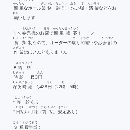
かんたん
ぎょうむ
ちょうり
あら
ば
せいそう
簡単
なホール
業務
・
調理
・
洗
い
場
・
清掃
などをお
ねが
願
いします
けんばいき
みせ
かんたん
せっきゃく
＼＼
券売機
のお
店
で
簡単
接客
！！／／
しょっけん
せい
と
まちが
かいけい
食券
制
なので、オーダーの
取
り
間違
いやお
会計
の
さぎょう
作業
はほとんどありません
きゅうりょう
▼
給料
じきゅう
えん
時給
1,150
円
しんや
じきゅう
えん
じ
じ
深夜
時給
1,438
円
（22
時
～5
時
）
しょうきゅう
*
昇給
あり
ひばら
かのう
まえばらい
きてい
*
日払
い
可能
（
前払
、
規定
あり）
こうつう
ひ
てあて
交通
費
手当
：