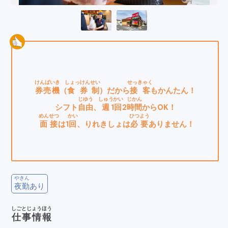
けんばいき
しょっけん
せい
せっきゃく
券売機
（
食券
制
）だから
接客
もかんたん！
じゆう
しゅう
かい
じかん
シフト
自由
、
週
1
回
2
時間
からOK！
めんせつ
かい
ひつよう
面接
は1
回
、りれきしょは
必要
ありません！
やきん
夜勤
あり
しごとじょうほう
仕事情報