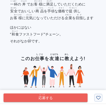
いっぱい
どんぶり
きゃくさま
まんぞく
一杯
の
丼
でお
客様
に
満足
していただくために
あんぜん
しょうひん
てごろ
かかく
ていきょう
安全
でおいしい
商品
を
手頃
な
価格
で
提供
し
きゃくさま
げんき
きぎょう
めざ
お
客様
に
元気
になっていただける
企業
を
目指
します
ほかにはない
わしょく
“
和食
ファストフード”チェーン。
う
それがなか
卯
です。
しごと
ともだち
おし
このお
仕事
を
友達
に
教
えよう!
おうぼ
応募
する