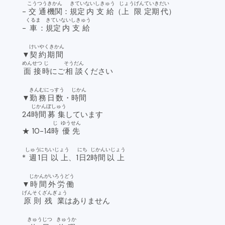
こうつう
きかん
きてい
ない
しきゅう
じょうげん
ていき
だい
-
交通
機関
：
規定
内
支給
（
上限
定期
代
）
くるま
きてい
ない
しきゅう
-
車
：
規定
内
支給
けいやくきかん
▼
契約期間
めんせつ
じ
そうだん
面接
時
にご
相談
ください
きんむにっすう
じかん
▼
勤務日数
・
時間
じかん
ぼしゅう
24
時間
募集
しています
じ
ゆうせん
★ 10-14
時
優先
しゅう
にち
いじょう
にち
じかん
いじょう
*
週
1
日
以上
、1
日
2
時間
以上
じかんがいろうどう
▼
時間外労働
げんそく
ざんぎょう
原則
残業
はありません
きゅうじつ
きゅうか