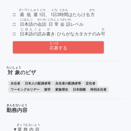
さいていしゅう
にち
にち
じかん
かた
□
最低週
1
日
、 1
日
2
時間
はたらける
方
にほんご
かいわ
にちじょうかいわ
□
日本語
の
会話
:
日常会話
レベル
にほんご
よ
か
か
□
日本語の
読
み
書
き: ひらがなカタカナのみ
可
おうぼ
応募
する
たいしょう
対象
のビザ
永住者
日本人の配偶者等
永住者の配偶者等
定住者
ワーキングホリデー
留学
家族滞在
日本国籍
特別永住者
きんむないよう
勤務内容
ぎょうむないよう
▼
業務内容