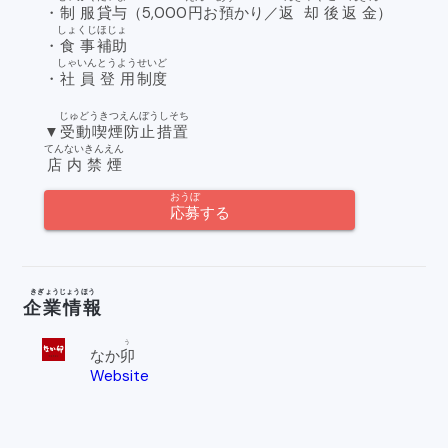
・
制服
貸与
（5,000
円
お
預
かり／
返却
後
返金
）
しょくじ
ほじょ
・
食事
補助
しゃいん
とうよう
せいど
・
社員
登用
制度
じゅどうきつえんぼうしそち
▼
受動喫煙防止措置
てんない
きんえん
店内
禁煙
おうぼ
応募
する
きぎょうじょうほう
企業情報
う
なか
卯
Website
o
pen_
in_n
ew