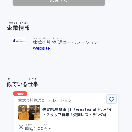
応募
する
きぎょうじょうほう
企業情報
かぶしき
がいしゃ
ものがたり
株式
会社
物語
コーポレーション
Website
open_in_
new
に
しごと
似
ている
仕事
New
株式会社物語コーポレーション
佐賀県,鳥栖市｜International アルバイ
トスタッフ募集！焼肉レストランのキッ
チン・ホール
じきゅう
えん
時給
1,100
円
~