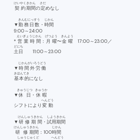
けいやく
きかん
さだ
契約
期間
の
定
めなし
きんむにっすう
じかん
▼
勤務日数
・
時間
9:00～24:00
えいぎょうじかん
げつよう
きんよう
*
営業時間
：
月曜
〜
金曜
17:00～23:00／
どにち
土日
11:00～23:00
じかんがいろうどう
▼
時間外労働
きほんてき
基本的
になし
きゅうじつ
きゅうか
▼
休日
・
休暇
へんどう
シフトにより
変動
けんしゅうきかん
しようきかん
▼
研修期間
・
試用期間
けんしゅう
きかん
じかん
研修
期間
：100
時間
しゅうじゅくど
へんどう