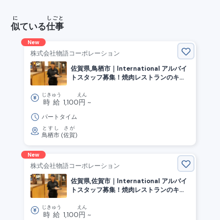
に
しごと
似
ている
仕事
New
株式会社物語コーポレーション
佐賀県,鳥栖市｜International アルバイ
トスタッフ募集！焼肉レストランのキッ
チン・ホール
じきゅう
えん
時給
1,100
円
~
パートタイム
とすし
さが
鳥栖市
(
佐賀
)
New
株式会社物語コーポレーション
佐賀県,佐賀市｜International アルバイ
トスタッフ募集！焼肉レストランのキッ
チン・ホール
じきゅう
えん
時給
1,100
円
~