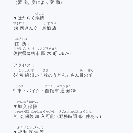
（
習熟度
により
変動
）
ばしょ
▼はたらく
場所
やきにく
とす
てん
焼肉
きんぐ
鳥栖
店
じゅうしょ
住所
：
さがけん
とすし
とどろきまち
佐賀県
鳥栖市
轟木町
1067-1
アクセス：
ごう
せん
ぞ
まき
め
ぜん
34
号
線
沿
い「
牧
のうどん」さん
目
の
前
くるま
じてんしゃ
つうきん
*
車
・バイク・
自転車
通勤
OK
かにゅうほけん
▼
加入保険
しゃかい
ほけん
かにゅう
かのう
きんむ
じかん
じょうけん
社会
保険
加入
可能
（
勤務
時間
条件
あり）
ふくりこうせいとう
▼
福利厚生等