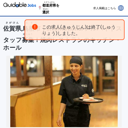
とどうふけん
都道府県
を
language
求人掲載はこちら
せんたく
選択
さがけん
とすし
この求人(きゅうじん)は終了(しゅう
佐賀県
,
鳥栖市
｜International アルバイトス
りょう)しました。
ぼしゅう
やきにく
タッフ
募集
！
焼肉
レストランのキッチン・
ホール