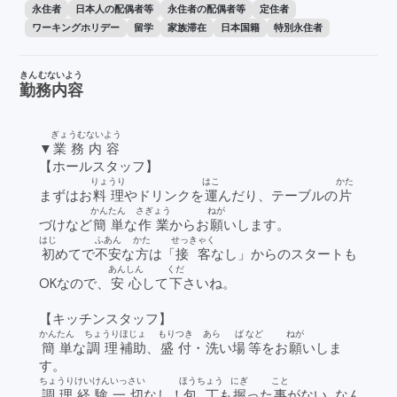
永住者
日本人の配偶者等
永住者の配偶者等
定住者
ワーキングホリデー
留学
家族滞在
日本国籍
特別永住者
きんむないよう
勤務内容
ぎょうむないよう
▼
業務内容
【ホールスタッフ】
りょうり
はこ
かた
まずはお
料理
やドリンクを
運
んだり、テーブルの
片
かんたん
さぎょう
ねが
づけなど
簡単
な
作業
からお
願
いします。
はじ
ふあん
かた
せっきゃく
初
めてで
不安
な
方
は「
接客
なし」からのスタートも
あんしん
くだ
OKなので、
安心
して
下
さいね。
【キッチンスタッフ】
かんたん
ちょうり
ほじょ
もり
つき
あら
ば
など
ねが
簡単
な
調理
補助
、
盛
付
・
洗
い
場
等
をお
願
いしま
す。
ちょうり
けいけん
いっさい
ほうちょう
にぎ
こと
調理
経験
一切
なし！
包丁
も
握
った
事
がない…なん