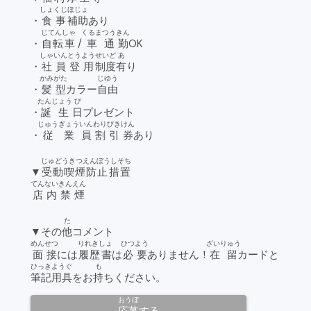
しょくじ
ほじょ
・
食事
補助
あり
じてんしゃ
くるま
つうきん
・
自転車
/
車
通勤
OK
しゃいん
とうよう
せいど
あ
・
社員
登用
制度
有
り
かみがた
じゆう
・
髪型
カラー
自由
たんじょう
び
・
誕生
日
プレゼント
じゅうぎょう
いん
わりびきけん
・
従業
員
割引券
あり
じゅどうきつえんぼうしそち
▼
受動喫煙防止措置
てんない
きんえん
店内
禁煙
た
▼その
他
コメント
めんせつ
りれきしょ
ひつよう
ざいりゅう
面接
には
履歴書
は
必要
ありません！
在留
カードと
ひっきようぐ
も
筆記用具
をお
持
ちください。
おうぼ