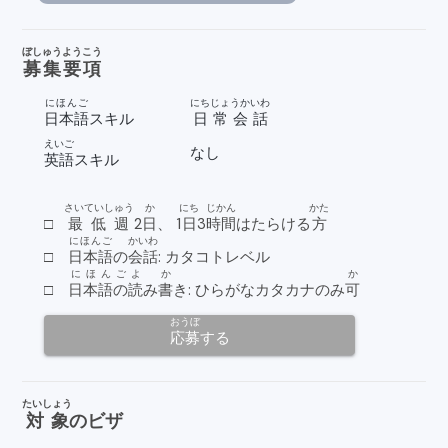
ぼしゅうようこう
募集要項
にほんご
にちじょうかいわ
日本語
スキル
日常会話
えいご
なし
英語
スキル
さいていしゅう
か
にち
じかん
かた
□
最低週
2
日
、 1
日
3
時間
はたらける
方
にほんご
かいわ
□
日本語
の
会話
: カタコトレベル
にほんご
よ
か
か
□
日本語の
読
み
書
き: ひらがなカタカナのみ
可
おうぼ
応募
する
たいしょう
対象
のビザ