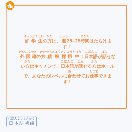
りゅうがくせい
かた
しゅう
じかん
留学生
の
方
は、
週
25~28
時間
はたらけま
す！
がいこくせき
かた
せっきょく
さいよう
ちゅう
にほんご
はな
外国籍
の
方
積極
採用
中
！
日本語
が
話
せな
かた
にほんご
はな
かた
い
方
はキッチンで、
日本語
が
話
せる
方
はホール
あ
しごと
で、あなたのレベルに
合
わせてお
仕事
できま
す！
にほんごしょきゅう
日本語初級