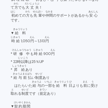
かた
だいじょうぶ
て
方
でも
大丈夫
！
はじ
かた
せんぱい
なかま
あんしん
初
めての
方
も
先輩
や
仲間
のサポートがあるから
安心
です。
きゅうりょう
▼
給料
じきゅう
えん
えん
時給
1,050
円
～1,313
円
けんしゅう
ちゅう
じきゅう
えん
*
研修
中
も
時給
900
円
じ
いこう
* 22
時
以降
は25％UP
しょうきゅう
*
昇給
あり
きゅうよ
まえばら
せいど
*
給与
前払
い
制度
あり
きゅうよ
いちぶ
きゅうりょう
ひ
まえ
う
はたらいた
給与
の
一部
を
給料
日
よりも
前
に
受
け
と
せいど
きてい
取
れる
制度
です（
規定
あり）
けいやくきかん
▼
契約期間