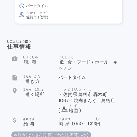
パートタイム
さが
し
さが
佐賀
市
(
佐賀
)
しごとじょうほう
仕事情報
business_center
しょくしゅ
いんしょく
職種
飲食
・フード / ホール・キ
ッチン
insert_drive_file
はたら
かた
パートタイム
働
き
方
location_on
はたら
ばしょ
さが
けん
とすし
働
く
場所
・
佐賀
県
鳥栖市
轟木町
1067-1 焼肉きんぐ 鳥栖店
ちず
(
地図
)
attach_money
きゅうよ
じきゅう
えん
給与
時給
1,050
~
1,313
円
❌ 現金(げんきん)手渡(てわた)し不可(ふか)