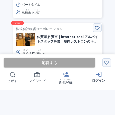
パートタイム
とすし
さが
鳥栖市
(
佐賀
)
New
株式会社物語コーポレーション
佐賀県,佐賀市｜International アルバイ
トスタッフ募集！焼肉レストランのキッ
チン・ホール
じきゅう
えん
時給
1,100
円
~
おうぼ
パートタイム
応募
する
さが
し
さが
佐賀
市
(
佐賀
)
person_add
login
ログイン
しんき
とうろく
さがす
マイジョブ
新規
登録