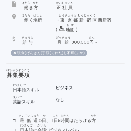
insert_drive_file
はたら
かた
せいしゃいん
働
き
方
正社員
location_on
はたら
ばしょ
とうきょう
と
しんじゅく
く
働
く
場所
・
東京
都
新宿
区
西新宿
ちず
(
地図
)
attach_money
きゅうよ
げっきゅう
えん
給与
月給
300,000
円
~
❌ 現金(げんきん)手渡(てわた)し不可(ふか)
ぼしゅうようこう
募集要項
にほんご
ビジネス
日本語
スキル
えいご
なし
英語
スキル
さいていしゅう
か
にち
じかん
かた
□
最低週
5
日
、 1
日
8
時間
はたらける
方
にほんご
かいわ
□
日本語
の
会話
: ビジネスレベル