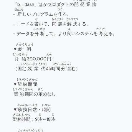
「b→dash」ほかプロダクトの
開発
業務
あたら
つく
-
新
しいプログラムを
作
る。
か
もんだい
かいけつ
- コードを
書
いて、
問題
を
解決
する。
ぶんせき
よ
かんが
- データを
分析
して、より
良
いシステムを
考
える。
きゅうりょう
▼
給料
げっきゅう
えん
月給
300,000
円
~
こてい
ざんぎょうだい
じかん
ぶん
ふく
（
固定
残業代
45
時間
分
含
む）
けいやくきかん
▼
契約期間
けいやく
きかん
さだ
契約
期間
の
定
めなし
きんむにっすう
じかん
▼
勤務日数
・
時間
きんむ
じかん
じ
じ
勤務
時間
：9
時
～18
時
じかんがいろうどう