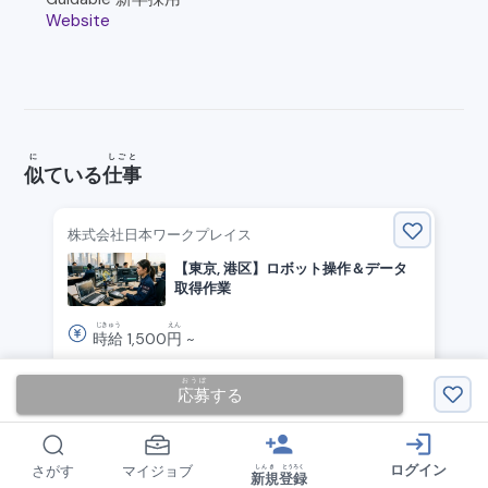
Website
ope
n_in_n
ew
に
しごと
似
ている
仕事
株式会社日本ワークプレイス
【東京, 港区】ロボット操作＆データ
取得作業
じきゅう
えん
時給
1,500
円
~
はけんしゃいん
派遣社員
おうぼ
応募
する
みなと
く
とうきょう
港
区
(
東京
)
person_add
login
ログイン
しんき
とうろく
さがす
マイジョブ
新規
登録