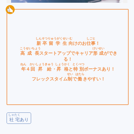
しんそつ
りゅうがくせい
む
しごと
新卒
留学生
向
けのお
仕事
！
こう
せいちょう
けいせい
高
成長
スタートアップでキャリア
形成
ができ
る！
ねん
かい
しょうきゅう
しょうかく
とくべつ
年
４
回
昇給
・
昇格
と
特別
ボーナスあり！
せい
はたら
フレックスタイム
制
で
働
きやすい！
しゃたく
社宅
あり