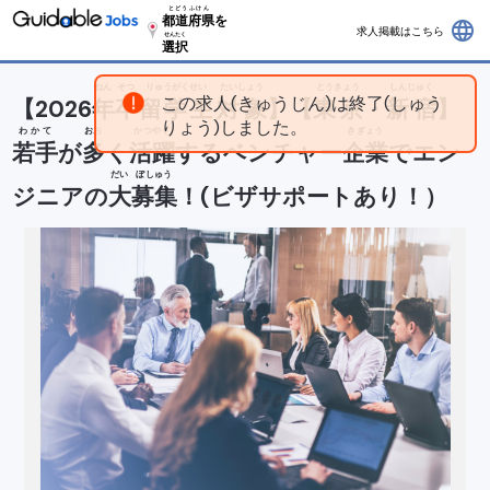
とどうふけん
都道府県
を
language
求人掲載はこちら
せんたく
選択
ねん
そつ
りゅうがくせい
たいしょう
とうきょう
しんじゅく
この求人(きゅうじん)は終了(しゅう
【2026
年
卒
留学生
対象
】【
東京
・
新宿
】
りょう)しました。
わかて
おお
かつやく
きぎょう
若手
が
多
く
活躍
するベンチャー
企業
でエン
だい
ぼしゅう
ジニアの
大
募集
！(ビザサポートあり！）