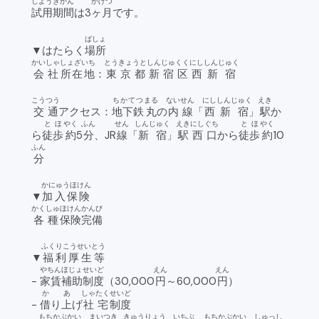
しよう
きかん
かげつ
試用
期間
は3
ヶ月
です。
ばしょ
▼はたらく
場所
かいしゃ
しょざいち
とうきょうと
しんじゅくく
にし
しんじゅく
会社
所在地
：
東京都
新宿区
西
新宿
こうつう
ちかてつ
まる
ないせん
にし
しんじゅく
えき
交通
アクセス：
地下鉄
丸
の
内線
「
西
新宿
」
駅
か
とほ
やく
ふん
せん
しんじゅく
えき
にしぐち
とほ
やく
ら
徒歩
約
5
分
、JR
線
「
新宿
」
駅
西口
から
徒歩
約
10
ふん
分
かにゅうほけん
▼
加入保険
かくしゅ
ほけん
かんび
各種
保険
完備
ふくりこうせいとう
▼
福利厚生等
やちん
ほじょ
せいど
えん
えん
-
家賃
補助
制度
（30,000
円
～60,000
円
）
か
あ
しゃたく
せいど
-
借
り
上
げ
社宅
制度
もちかぶかい
まいつき
きゅうりょう
いちぶ
もちかぶかい
しゅっし