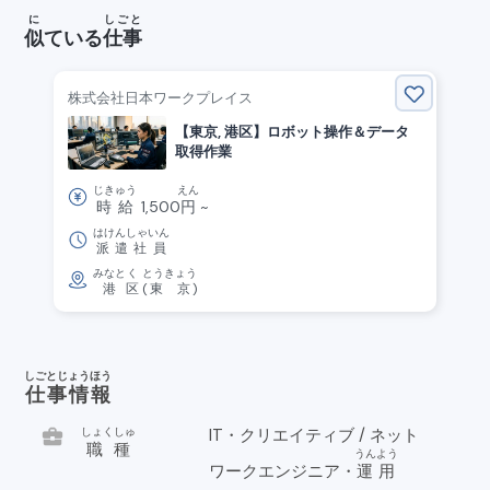
に
しごと
似
ている
仕事
株式会社日本ワークプレイス
【東京, 港区】ロボット操作＆データ
取得作業
じきゅう
えん
時給
1,500
円
~
はけんしゃいん
派遣社員
みなと
く
とうきょう
港
区
(
東京
)
しごとじょうほう
仕事情報
business_center
しょくしゅ
IT・クリエイティブ / ネット
職種
うんよう
ワークエンジニア・
運用