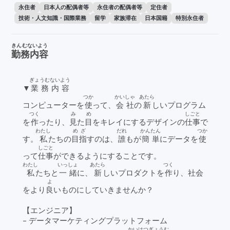
永住者
日本人の配偶者等
永住者の配偶者等
定住者
技術・人文知識・国際業務
留学
家族滞在
日本国籍
特別永住者
きんむないよう
勤務内容
ぎょうむないよう
▼
業務内容
つか
かいしゃ
あたら
コンピューターを
使
って、
会社
の
新
しいプログラム
つく
み
め
しごと
を
作
ったり、
見
た
目
をキレイにするデザインの
仕事
で
わたし
めざ
だれ
かんたん
つか
す。
私
たちの
目指
すのは、
誰
もが
簡単
にデータを
使
しごと
って
仕事
ができるようにすることです。
わたし
いっしょ
あたら
つく
私
たちと
一緒
に、
新
しいプロダクトを
作
り、社会
よ
をより
良
いものにしていきませんか？
【エンジニア】
- データマーケティングプラットフォーム
かいはつ
ぎょうむ