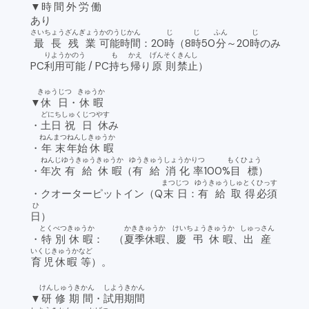
▼
時間外労働
あり
さいちょう
ざんぎょう
かのう
じかん
じ
じ
ふん
じ
最長
残業
可能
時間
：20
時
（8
時
50
分
～20
時
のみ
りよう
かのう
も
かえ
げんそく
きんし
PC
利用
可能
/ PC
持
ち
帰
り
原則
禁止
）
きゅうじつ
きゅうか
▼
休日
・
休暇
どにち
しゅくじつ
やす
・
土日
祝日
休
み
ねんまつ
ねんし
きゅうか
・
年末
年始
休暇
ねんじ
ゆうきゅう
きゅうか
ゆうきゅう
しょうか
りつ
もくひょう
・
年次
有給
休暇
（
有給
消化
率
100%
目標
）
まつじつ
ゆうきゅう
しゅとく
ひっす
・クオーターピットイン（Q
末日
：
有給
取得
必須
ひ
日
）
とくべつ
きゅうか
かききゅうか
けいちょう
きゅうか
しゅっさん
・
特別
休暇
： （
夏季休暇
、
慶弔
休暇
、
出産
いくじきゅうか
など
育児休暇
等
）。
けんしゅうきかん
しようきかん
▼
研修期間
・
試用期間