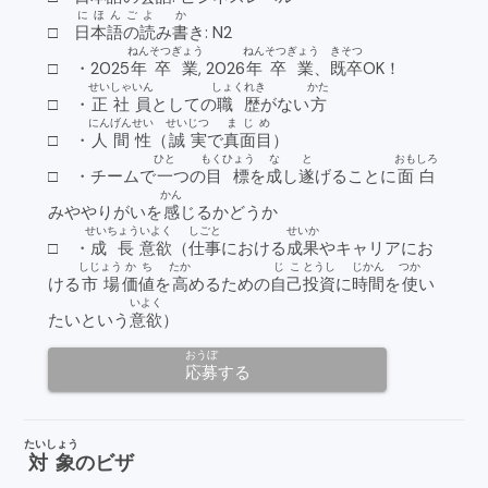
にほんご
よ
か
□
日本語の
読
み
書
き: N2
ねん
そつぎょう
ねん
そつぎょう
きそつ
□ ・2025
年
卒業
, 2026
年
卒業
、
既卒
OK！
せいしゃいん
しょくれき
かた
□ ・
正社員
としての
職歴
がない
方
にんげんせい
せいじつ
まじめ
□ ・
人間性
（
誠実
で
真面目
）
ひと
もくひょう
な
と
おもしろ
□ ・チームで
一
つの
目標
を
成
し
遂
げることに
面白
かん
みややりがいを
感
じるかどうか
せいちょう
いよく
しごと
せいか
□ ・
成長
意欲
（
仕事
における
成果
やキャリアにお
しじょう
かち
たか
じこ
とうし
じかん
つか
ける
市場
価値
を
高
めるための
自己
投資
に
時間
を
使
い
いよく
たいという
意欲
）
おうぼ
応募
する
たいしょう
対象
のビザ