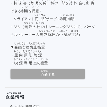
-
持株会
（
毎月
の
給料
の
一部
を
持株会
に
出資
せいど
ようい
できる
制度
を
用意
）
しょうひん
りよう
ほじょ
- クライアント
商品
/サービス
利用
補助
むりょう
しゃない
- ジム（
無料
の
社内
トレーニングジムにて、パーソ
むりょう
こうざ
じゅこう
かのう
ナルトレーナーの
無料
講座
の
受講
が
可能
）
じゅどうきつえんぼうしそち
▼
受動喫煙防止措置
おくない
げんそく
きんえん
・
屋内
原則
禁煙
きつえん
せんよう
しつ
せっち
・
喫煙
専用
室
の
設置
おうぼ
応募
する
きぎょうじょうほう
企業情報
Guidable 新卒採用