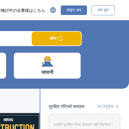
language
साइन अप
लग इन
ご検討中の企業様はこちら
खोज
जापानी
chevron_right
सुरक्षित गरिएको कामहरू
थप हेर्नुहोस्
तपाईंले सुरक्षित गरेका कामहरू यहाँ देखिनेछन्।