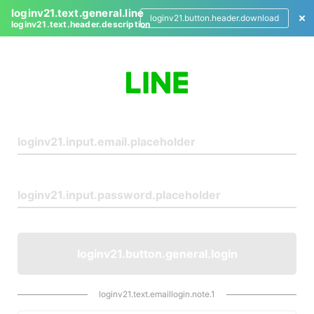
loginv21.text.general.line
loginv21.button.header.download
loginv21.text.header.description
L
o
g
i
n
loginv21.button.general.login
loginv21.text.emaillogin.note.1