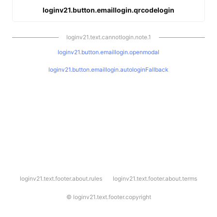
loginv21.button.emaillogin.qrcodelogin
loginv21.text.cannotlogin.note.1
loginv21.button.emaillogin.openmodal
loginv21.button.emaillogin.autologinFallback
l
loginv21.text.footer.about.rules
loginv21.text.footer.about.terms
o
g
i
©
loginv21.text.footer.copyright
n
v
2
1