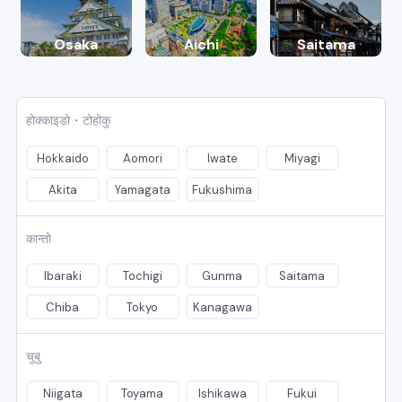
Osaka
Aichi
Saitama
होक्काइडो・टोहोकु
Hokkaido
Aomori
Iwate
Miyagi
Akita
Yamagata
Fukushima
कान्तो
Ibaraki
Tochigi
Gunma
Saitama
Chiba
Tokyo
Kanagawa
चुबु
Niigata
Toyama
Ishikawa
Fukui