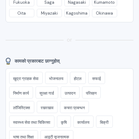
Fukuoka
Saga
Nagasaki
Kumamoto
Oita
Miyazaki
Kagoshima
Okinawa
or
कामको प्रकारबाट छान्नुहोस्
खुद्रा ग्राहक सेवा
भोजनालय
होटल
सफाई
निर्माण कार्य
सुरक्षा गार्ड
उत्पादन
परिवहन
लॉजिस्टिक्स
रखरखाव
कचरा प्रबन्धन
स्वास्थ्य सेवा तथा चिकित्सा
कृषि
कार्यालय
बिक्री
भाषा तथा शिक्षा
आइटी सृजनात्मक