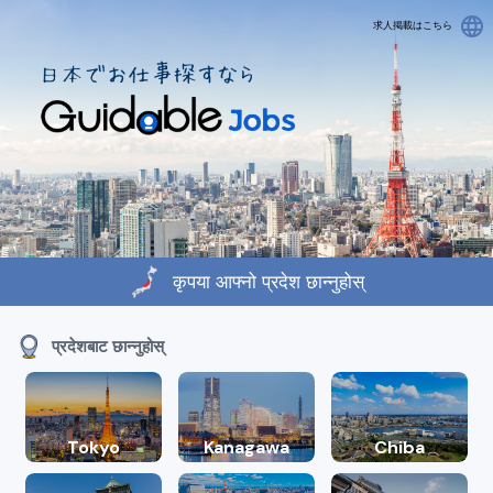
language
求人掲載はこちら
कृपया आफ्नो प्रदेश छान्नुहोस्
प्रदेशबाट छान्नुहोस्
Tokyo
Kanagawa
Chiba