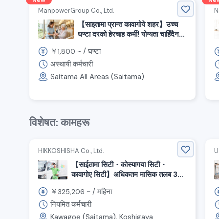
New
Ne
ManpowerGroup Co., Ltd.
N
【साइतामा प्रान्त कावागोये शहर】उच्च
घण्टा दरको हेरचाह कर्मी! योग्यता चाहिँदैन,
हप्ता भुक्तानी स्वीकार्य
￥
~ /
घण्टा
1,800
अस्थायी कर्मचारी
Saitama All Areas (Saitama)
विशेषत: कामहरू
HIKKOSHISHA Co., Ltd.
U
【साईतामा सिटी・कोस्यागया सिटी・
कावागोए सिटी】अधिकतम मासिक तलब 37
लाख येन सुनिश्चित! प्रवेश स्वागत रकम
￥
~ /
महिना
325,206
उपलब्ध! स्थानान्तरण समर्थन कर्मचारीको लागि
आवेदन खुल्ला
नियमित कर्मचारी
Kawagoe (Saitama), Koshigaya