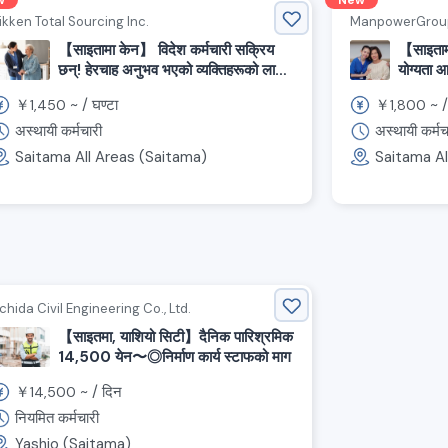
w
New
ikken Total Sourcing Inc.
ManpowerGroup 
【साइतामा केन】 विदेश कर्मचारी सक्रिय
【साइताम
छन्! हेरचाह अनुभव भएको व्यक्तिहरूको लागि
योग्यता 
भर्ती गर्दैछौँ।
सम्भव
￥
~ /
घण्टा
￥
~ 
1,450
1,800
अस्थायी कर्मचारी
अस्थायी कर्मच
Saitama All Areas (Saitama)
Saitama Al
chida Civil Engineering Co., Ltd.
【साइतमा, याशियो सिटी】दैनिक पारिश्रमिक
14,500 येन〜◎निर्माण कार्य स्टाफको माग
￥
~ /
दिन
14,500
नियमित कर्मचारी
Yashio (Saitama)