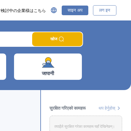
language
साइन अप
लग इन
ご検討中の企業様はこちら
खोज
जापानी
chevron_right
सुरक्षित गरिएको कामहरू
थप हेर्नुहोस्
तपाईंले सुरक्षित गरेका कामहरू यहाँ देखिनेछन्।