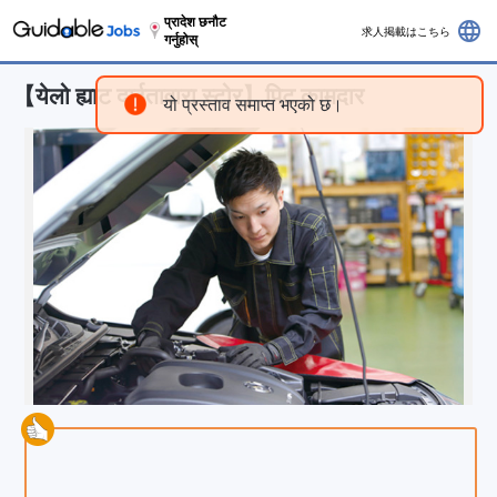
प्रादेश छनौट
language
求人掲載はこちら
गर्नुहोस्
【येलो ह्याट दाईतावारा स्टोर】पिट कामदार
यो प्रस्ताव समाप्त भएको छ।