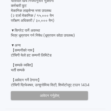
यातायात खर्च नियमानुसार भुक्तानी
कर्मचारी छुट
मेकानिक लाइसेन्स भत्ता उपलब्ध
(२ दर्जा मेकानिक / १५,००० येन
परीक्षण अधिकारी / ३०,००० येन)
▼सिगरेट पार्ने अवस्था
भित्र धूम्रपान गर्न निषेध (धूम्रपान कोठा उपलब्ध)
▼अन्य
【कम्पनीको नाम】
टोचिगी येलो हट कम्पनी लिमिटेड
【सम्पर्क व्यक्ति】
भर्ती सम्पर्क
【आवेदन गर्ने ठेगाना】
टोचिगी प्रिफेक्चर, उत्सुनोमिया सिटी, शिमोटोजुए टाउन 1434
आवेदन गर्नुहोस्