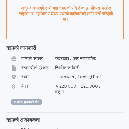
अनुभव नभएको र योग्यता नभएको पनि ठीक छ, योग्यता प्राप्ति
सहयोग छ! सुरक्षित र स्थिर स्थायी कर्मचारीको लागि भर्ती गरिएको
छ।
कामको जानकारी
business_center
कामको प्रकार
रखरखाव / कार म्याक्यानिक
insert_drive_file
रोजगारीको प्रकार
नियमित कर्मचारी
location_on
स्थान
・otawara, Tochigi Pref.
attach_money
वेतन
￥
~
/
220,000
220,000
महिना
❌ नगद भुक्तानी छैन
कामको आवश्यकता