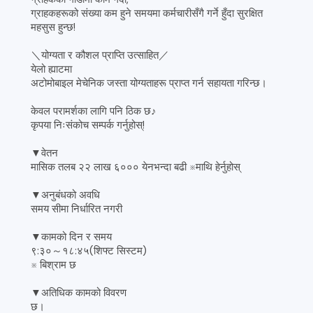
ग्राहकहरूको संख्या कम हुने समयमा कर्मचारीसँगै गर्ने हुँदा सुरक्षित
महसुस हुन्छ!
＼योग्यता र कौशल प्राप्ति उत्साहित／
येलो ह्याटमा
अटोमोबाइल मेचेनिक जस्ता योग्यताहरू प्राप्त गर्न सहायता गरिन्छ।
केवल परामर्शका लागि पनि ठिक छ♪
कृपया निःसंकोच सम्पर्क गर्नुहोस्!
▼वेतन
मासिक तलब २२ लाख ६००० येनभन्दा बढी ※माथि हेर्नुहोस्
▼अनुबंधको अवधि
समय सीमा निर्धारित नगरी
▼कामको दिन र समय
९:३०～१८:४५(शिफ्ट सिस्टम)
※ बिश्राम छ
▼अतिधिक कामको विवरण
छ।