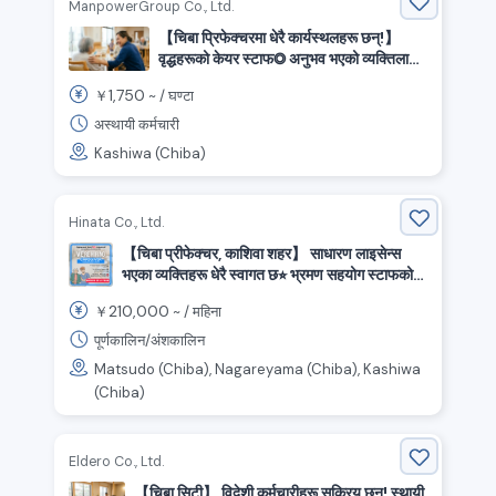
ManpowerGroup Co., Ltd.
【चिबा प्रिफेक्चरमा धेरै कार्यस्थलहरू छन्!】
वृद्धहरूको केयर स्टाफ◎ अनुभव भएको व्यक्तिलाई
स्वागत छ! मानिसहरूको स्याहार गर्ने मन पर्ने
1,750
￥
~ /
घण्टा
व्यक्तिलाई स्वागत छ! उच्च पारिश्रमिक १७५० येन
～ बिना प्रमाणपत्र ठिक छ।
अस्थायी कर्मचारी
Kashiwa (Chiba)
Hinata Co., Ltd.
【चिबा प्रीफेक्चर, काशिवा शहर】 साधारण लाइसेन्स
भएका व्यक्तिहरू धेरै स्वागत छ⭐︎ भ्रमण सहयोग स्टाफको
आवश्यकता छ
210,000
￥
~ /
महिना
पूर्णकालिन/अंशकालिन
Matsudo (Chiba), Nagareyama (Chiba), Kashiwa
(Chiba)
Eldero Co., Ltd.
【चिबा सिटी】 विदेशी कर्मचारीहरू सक्रिय छन्! स्थायी