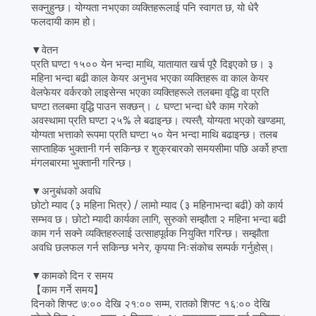
सक्नुहुन्छ। योग्यता नभएका व्यक्तिहरूलाई पनि स्वागत छ, यो धेरै
फलदायी काम हो।
▼वेतन
प्रति घण्टा १५०० येन भन्दा माथि, यातायात खर्च पूरै दिइएको छ। ३
महिना भन्दा बढी काल केयर अनुभव भएका व्यक्तिहरू वा काल केयर
वेलफेयर वर्करको लाइसेन्स भएका व्यक्तिहरूले तलबमा वृद्धि वा प्रति
घण्टा तलबमा वृद्धि पाउन सक्छन्। ८ घण्टा भन्दा धेरै काम गरेको
अवस्थामा प्रति घण्टा २५% ले बढाइन्छ। त्यस्तै, योग्यता भएको खण्डमा,
योग्यता भत्ताको रूपमा प्रति घण्टा ५० येन भन्दा माथि बढाइन्छ। तलब
साप्ताहिक भुक्तानी गर्न सकिन्छ र शुक्रबारको समयसीमा पछि अर्को हप्ता
मंगलबारमा भुक्तानी गरिन्छ।
▼अनुबंधको अवधि
छोटो म्याद (३ महिना भित्र) / लामो म्याद (३ महिनाभन्दा बढी) को कार्य
सम्भव छ। छोटो म्यादी कार्यका लागि, सुरुको सम्झौता २ महिना भन्दा बढी
काम गर्न सक्ने व्यक्तिहरुलाई उत्साहपूर्वक नियुक्ति गरिन्छ। सम्झौता
अवधि छलफल गर्न सकिन्छ भनेर, कृपया निःसंकोच सम्पर्क गर्नुहोस्।
▼कामको दिन र समय
【काम गर्ने समय】
दिनको शिफ्ट ७:०० देखि २१:०० सम्म, रातको शिफ्ट १६:०० देखि