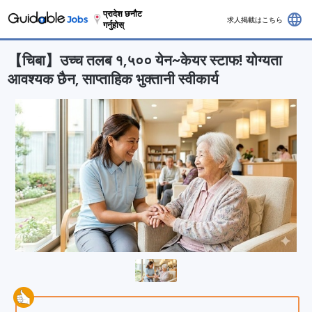
प्रादेश छनौट
language
求人掲載はこちら
गर्नुहोस्
【चिबा】उच्च तलब १,५०० येन~केयर स्टाफ! योग्यता
आवश्यक छैन, साप्ताहिक भुक्तानी स्वीकार्य