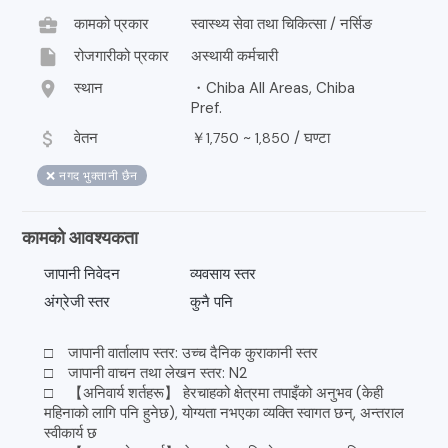
business_center
कामको प्रकार
स्वास्थ्य सेवा तथा चिकित्सा / नर्सिङ
insert_drive_file
रोजगारीको प्रकार
अस्थायी कर्मचारी
location_on
स्थान
・Chiba All Areas, Chiba
Pref.
attach_money
वेतन
￥
~
/
घण्टा
1,750
1,850
❌ नगद भुक्तानी छैन
कामको आवश्यकता
जापानी निवेदन
व्यवसाय स्तर
अंग्रेजी स्तर
कुनै पनि
□ जापानी वार्तालाप स्तर: उच्च दैनिक कुराकानी स्तर
□ जापानी वाचन तथा लेखन स्तर: N2
□ 【अनिवार्य शर्तहरू】 हेरचाहको क्षेत्रमा तपाइँको अनुभव (केही
महिनाको लागि पनि हुनेछ), योग्यता नभएका व्यक्ति स्वागत छन्, अन्तराल
स्वीकार्य छ