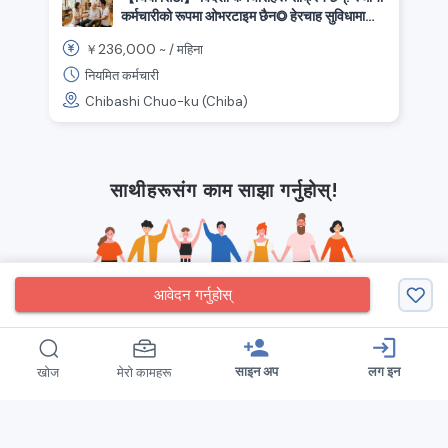
कर्मचारीको रूपमा ओभरटाइम छैन◎ हेरचाह सुविधामा
सहयोग स्टाफ!
236,000
￥
~ /
महिना
नियमित कर्मचारी
Chibashi Chuo-ku (Chiba)
साथीहरूसंग काम साझा गर्नुहोस्!
आवेदन गर्नुहोस्
person_add
login
साइन अप
लग इन
खोज
मेरो कामहरू