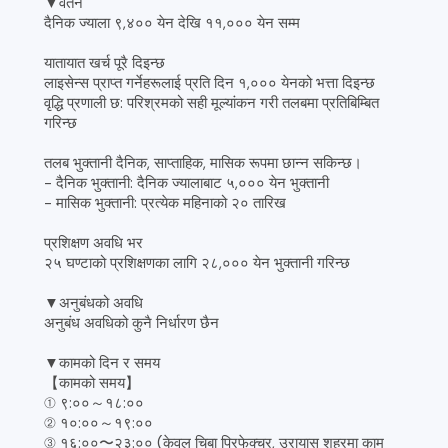
▼वेतन
दैनिक ज्याला ९,४०० येन देखि ११,००० येन सम्म
यातायात खर्च पूरै दिइन्छ
लाइसेन्स प्राप्त गर्नेहरूलाई प्रति दिन १,००० येनको भत्ता दिइन्छ
वृद्धि प्रणाली छ: परिश्रमको सही मूल्यांकन गरी तलबमा प्रतिबिम्बित
गरिन्छ
तलब भुक्तानी दैनिक, साप्ताहिक, मासिक रूपमा छान्न सकिन्छ।
- दैनिक भुक्तानी: दैनिक ज्यालाबाट ५,००० येन भुक्तानी
- मासिक भुक्तानी: प्रत्येक महिनाको २० तारिख
प्रशिक्षण अवधि भर
२५ घण्टाको प्रशिक्षणका लागि २८,००० येन भुक्तानी गरिन्छ
▼अनुबंधको अवधि
अनुबंध अवधिको कुनै निर्धारण छैन
▼कामको दिन र समय
【कामको समय】
① ९:००～१८:००
② १०:००～१९:००
③ १६:००〜२३:०० (केवल चिबा प्रिफेक्चर, उरायासु शहरमा काम