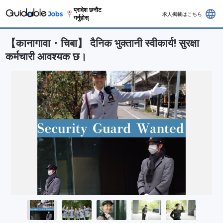
प्रादेश छनौट
language
求人掲載はこちら
गर्नुहोस्
【कानागावा・चिबा】 दैनिक भुक्तानी स्वीकार्य! सुरक्षा
कर्मचारी आवश्यक छ।