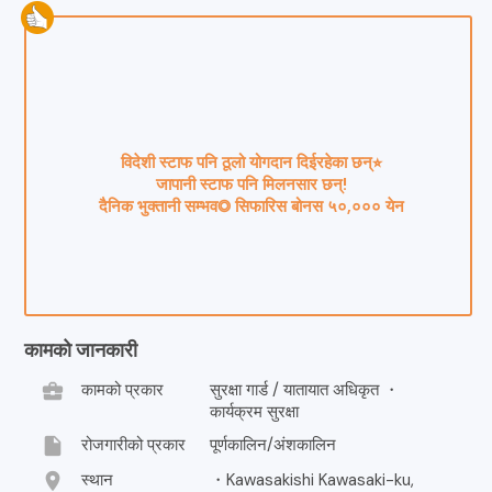
विदेशी स्टाफ पनि ठूलो योगदान दिईरहेका छन्⭐︎
जापानी स्टाफ पनि मिलनसार छन्!
दैनिक भुक्तानी सम्भव◎ सिफारिस बोनस ५०,००० येन
कामको जानकारी
business_center
कामको प्रकार
सुरक्षा गार्ड / यातायात अधिकृत ・
कार्यक्रम सुरक्षा
insert_drive_file
रोजगारीको प्रकार
पूर्णकालिन/अंशकालिन
location_on
स्थान
・Kawasakishi Kawasaki-ku,