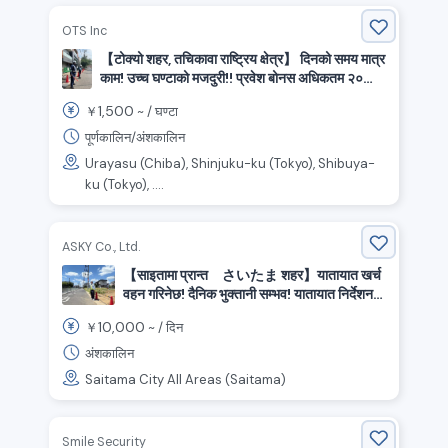
OTS Inc
【टोक्यो शहर, तचिकावा राष्ट्रिय क्षेत्र】 दिनको समय मात्र
काम! उच्च घण्टाको मजदुरी!! प्रवेश बोनस अधिकतम २०
लाख येन! सुरक्षा को काम!
1,500
￥
~ /
घण्टा
पूर्णकालिन/अंशकालिन
Urayasu (Chiba), Shinjuku-ku (Tokyo), Shibuya-
ku (Tokyo), ....
ASKY Co., Ltd.
【साइतामा प्रान्त さいたま शहर】यातायात खर्च
वहन गरिनेछ! दैनिक भुक्तानी सम्भव! यातायात निर्देशन
सुरक्षा कर्मचारी आवश्यक छ।
10,000
￥
~ /
दिन
अंशकालिन
Saitama City All Areas (Saitama)
Smile Security