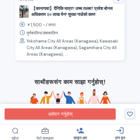
【कानागावा】दैनिकि मात्र!! उच्च तलब!! प्रवेश बोनस
अधिकतम २० लाख येन! सुरक्षा गार्डको काम!
1,500
￥
~ /
घण्टा
पूर्णकालिन/अंशकालिन
Yokohama City All Areas (Kanagawa), Kawasaki
City All Areas (Kanagawa), Sagamihara City All
Areas (Kanagawa), ....
साथीहरूसंग काम साझा गर्नुहोस्!
आवेदन गर्नुहोस्
person_add
login
साइन अप
लग इन
खोज
मेरो कामहरू