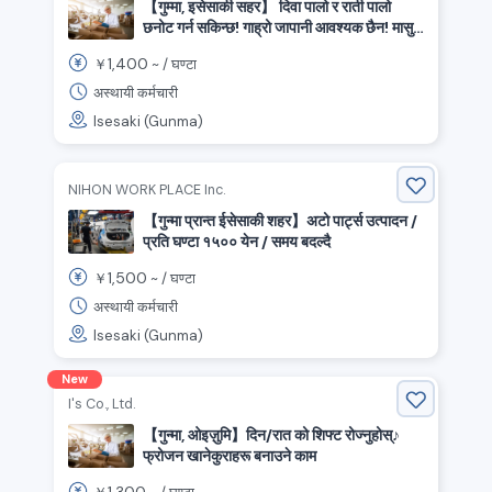
【गुम्मा, इसेसाकी सहर】 दिवा पालो र राती पालो
छनोट गर्न सकिन्छ! गाह्रो जापानी आवश्यक छैन! मासु
लाइन उत्पादन स्टाफको लागि माग!
1,400
￥
~ /
घण्टा
अस्थायी कर्मचारी
Isesaki (Gunma)
NIHON WORK PLACE Inc.
【गुन्मा प्रान्त ईसेसाकी शहर】अटो पार्ट्स उत्पादन /
प्रति घण्टा १५०० येन / समय बदल्दै
1,500
￥
~ /
घण्टा
अस्थायी कर्मचारी
Isesaki (Gunma)
New
I's Co., Ltd.
【गुन्मा, ओइज़ुमि】दिन/रात को शिफ्ट रोज्नुहोस्♪
फ्रोजन खानेकुराहरू बनाउने काम
1,300