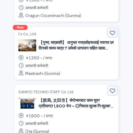
￥
~ /
घण्टा
अस्थायी कर्मचारी
Oragun Oizumimachi (Gunma)
New
I's Co., Ltd.
【गुन्मा, माएबाशी】 अनुभव नभएकोहरूलाई स्वागत छ!
दिनको समय मात्र !! उमेको उत्पादन सहित खाद्य
उत्पादन कारखानामा उत्पादन सहयोग।
1,250
￥
~ /
घण्टा
अस्थायी कर्मचारी
Maebashi (Gunma)
SANKYO TECHNO STAFF Co. Ltd.
【群馬, 太田市】सेप्टेम्बरबाट काम सुरु!
प्रतिघण्टा 1,800 येन～◎निवास शुल्क निःशुल्क!
कार निर्माणको काम🚕/धेरै पुरुषहरु सक्रिय क्षेत्रमा
1,800
￥
~ /
घण्टा
अस्थायी कर्मचारी
Ota (Gunma)