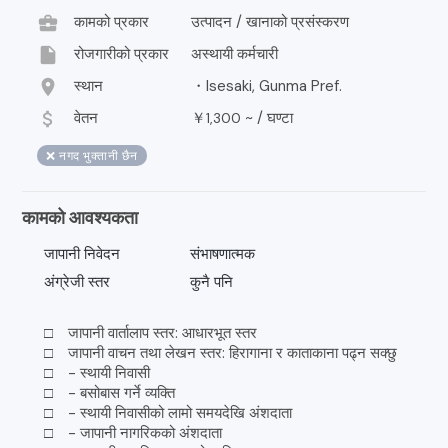
business_center
कामको प्रकार
उत्पादन / खानाको प्रसंस्करण
insert_drive_file
रोजगारीको प्रकार
अस्थायी कर्मचारी
location_on
स्थान
・Isesaki, Gunma Pref.
attach_money
वेतन
￥
~ /
घण्टा
1,300
❌ नगद भुक्तानी छैन
कामको आवश्यकता
जापानी निवेदन
संभाषणात्मक
अंग्रेजी स्तर
कुनै पनि
□ जापानी वार्तालाप स्तर: आधारभूत स्तर
□ जापानी वाचन तथा लेखन स्तर: हिरागाना र काताकाना पढ्न सक्छु
□ - स्थायी निवासी
□ - बसोबास गर्ने व्यक्ति
□ - स्थायी निवासीको लामो समयदेखि अंशदाता
□ - जापानी नागरिकको अंशदाता