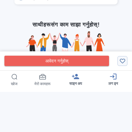
साथीहरूसंग काम साझा गर्नुहोस्!
आवेदन गर्नुहोस्
person_add
login
साइन अप
लग इन
खोज
मेरो कामहरू