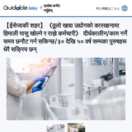
प्रादेश छनौट
language
求人掲載はこちら
गर्नुहोस्
【ईसेजाकी शहर】《ठूलो खाद्य उद्योगको कारखानामा
हिमाली मासु खोल्ने र राख्ने कर्मचारी》 दीर्घकालीन/काम गर्ने
समय छनौट गर्न सकिन्छ/३० देखि ५० वर्ष सम्मका पुरुषहरू
धेरै सक्रिय छन्