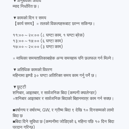
▼अनुबंधको अवधि
म्याद निर्धारित छ।
▼कामको दिन र समय
【कार्य समय】※ तलको विकल्पहरूबाट छान्न सकिन्छ।
११:००～२०:०० (८ घण्टा काम, १ घण्टा ब्रेक)
१३:००～१७:०० (६ घण्टा काम)
१७:००～२०:०० (३ घण्टा काम)
※ माथिका समयतालिकाबाहेक अन्य समयहरू पनि छलफल गर्न मिल्ने।
▼अतिधिक कामको विवरण
महिनामा झण्डै ३० घण्टा अतिरिक्त समय काम गर्नु पर्ने छ।
▼छुट्टी
शनिबार, आइतबार, र सार्वजनिक बिदा (कम्पनी क्यालेन्डर)
※शनिबार आइतबार र सार्वजनिक बिदाको बिहानमात्र काम गर्न सक्छ।
■वर्षान्त्य र वर्षारम्भ, GW, र ग्रीष्म बिदा ९ देखि १० दिनसम्मको लामो
बिदा छ
■बिदा दिने सुविधा छ (कम्पनीमा जोडिएको ६ महिना पछि १० दिन बिदा
प्रदान गरिन्छ)