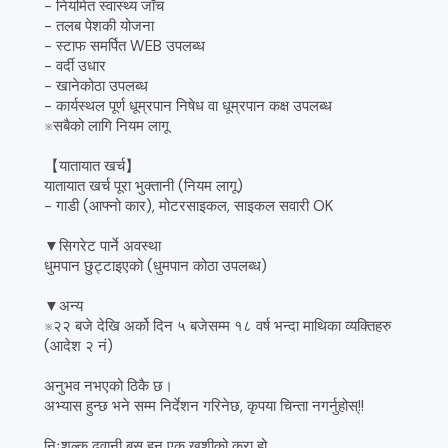
- नियमित स्वास्थ्य जाँच
- तलब पेशकी योजना
- स्टाफ समर्पित WEB उपलब्ध
- वर्दी उधार
- खानेकोठा उपलब्ध
- कार्यस्थल पूर्ण धूम्रपान निषेध वा धूम्रपान कक्ष उपलब्ध
※सबैको लागि नियम लागू
【यातायात खर्च】
यातायात खर्च पूरा भुक्तानी (नियम लागू)
- गाडी (आफ्नो कार), मोटरसाइकल, साइकल सवारी OK
▼सिगरेट पार्ने अवस्था
धुमपान छुट्टाइएको (धुमपान कोठा उपलब्ध)
▼अन्य
※२२ बजे देखि अर्को दिन ५ बजेसम्म १८ वर्ष भन्दा माथिका व्यक्तिहरु
(आदेश २ नं)
अनुभव नभएको ठिकै छ।
अभ्यास हुन्छ भने सम्म निर्देशन गरिनेछ, कृपया चिन्ता नगर्नुहोस्!!
निःशुल्क ढुवानी बस हुनु एक खुशीको कुरा हो