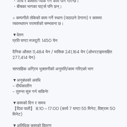
・जाँच र बक्समा प्याक गर्ने काम पनि गरिन्छ।
・बीचका भागका पार्ट्स पनि छन्।
※ कम्पनीले तोकेको काम गर्ने स्थान (पाठाउने ठेगाना) र काममा
व्यवस्थापन परामर्शको सम्भावना छ।
▼वेतन
प्रति घण्टा मजदूरी: 1450 येन
दैनिक औसत 11,484 येन / मासिक 241,164 येन (ओभरटाइमसहित
277,414 येन)
साप्ताहिक अग्रिम भुक्तानीको अनुमति/काम गरिएको भाग
▼अनुबंधको अवधि
- दीर्घकालीन
- तुरुन्त सुरु गर्न सकिने!
▼कामको दिन र समय
【दिवा पाली】 8:10～17:00 (कार्य 7 घण्टा 55 मिनेट, विश्राम 50
मिनेट)
▼अतिधिक कामको विवरण