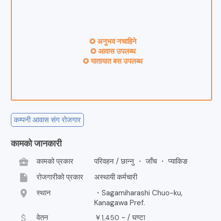
◎ अनुभव नचाहिने
◎ आवास उपलब्ध
◎ यातायात बस उपलब्ध
कम्पनी आवास संग रोजगार
कामको जानकारी
business_center
कामको प्रकार
परिवहन / छान्नु ・ जाँच ・ प्याकिङ
insert_drive_file
रोजगारीको प्रकार
अस्थायी कर्मचारी
location_on
स्थान
・Sagamiharashi Chuo-ku,
Kanagawa Pref.
attach_money
वेतन
￥
~ /
घण्टा
1,450