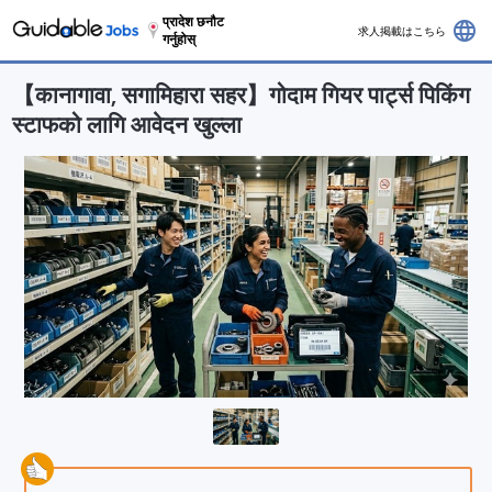
प्रादेश छनौट
language
求人掲載はこちら
गर्नुहोस्
【कानागावा, सगामिहारा सहर】गोदाम गियर पार्ट्स पिकिंग
स्टाफको लागि आवेदन खुल्ला