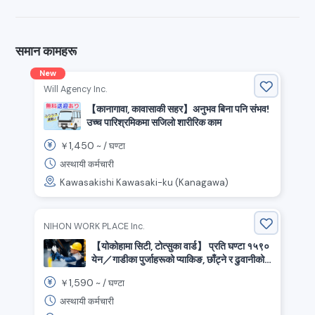
समान कामहरू
New
Will Agency Inc.
【कानागावा, कावासाकी सहर】अनुभव बिना पनि संभव!
उच्च पारिश्रमिकमा सजिलो शारीरिक काम
1,450
￥
~ /
घण्टा
अस्थायी कर्मचारी
Kawasakishi Kawasaki-ku (Kanagawa)
NIHON WORK PLACE Inc.
【योकोहामा सिटी, टोत्सुका वार्ड】 प्रति घण्टा १५९०
येन／गाडीका पुर्जाहरूको प्याकिङ, छाँट्ने र ढुवानीको
तयारी गर्ने काम (गोदाम भित्रको काम)
1,590
￥
~ /
घण्टा
अस्थायी कर्मचारी