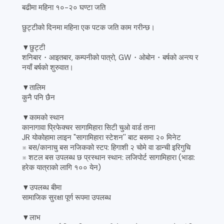
बढीमा महिना १०-२० घण्टा जति
छुट्टीको दिनमा महिना एक पटक जति काम गरीन्छ।
▼छुट्टी
शनिबार・आइतबार, कम्पनीको पात्रो, GW・ओबोन・बर्षको अन्त्य र
नयाँ बर्षको शुरुवात।
▼तालिम
कुनै पनि छैन
▼कामको स्थान
कानागावा प्रिफेक्चर सागामिहारा सिटी चुओ वार्ड ताना
JR योकोहामा लाइन "सागामिहारा स्टेशन'' बाट बसमा २० मिनेट
※ बस/कानाचु बस नजिकको स्टप: हिगाशी २ चोमे वा डान्ची इरिगुचि
※ शटल बस उपलब्ध छ प्रस्थान स्थान: लजिपोर्ट सागामिहारा (भाडा:
हरेक यात्राको लागि १०० येन)
▼उपलब्ध बीमा
सामाजिक सुरक्षा पूर्ण रूपमा उपलब्ध
▼लाभ