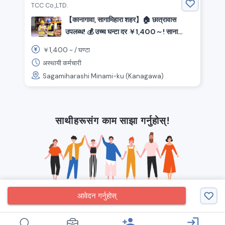
TCC Co.,LTD.
【कानागावा, सागामिहारा शहर】🏠 छात्रावास
उपलब्ध! 💰 उच्च घन्टा दर ￥1,400～! साना
पार्टहरूको सजिलो पिकिंग र प्याकिङ गर्ने कर्मचारीहरूका
1,400
￥
~ /
घण्टा
लागि भर्ना!
अस्थायी कर्मचारी
Sagamiharashi Minami-ku (Kanagawa)
साथीहरूसंग काम साझा गर्नुहोस्!
आवेदन गर्नुहोस्
person_add
login