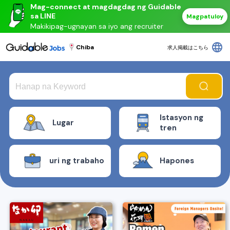
Mag-connect at magdagdag ng Guidable
sa LINE
Magpatuloy
Makikipag-ugnayan sa iyo ang recruiter
language
Chiba
求人掲載はこちら
Istasyon ng
Lugar
tren
uri ng trabaho
Hapones