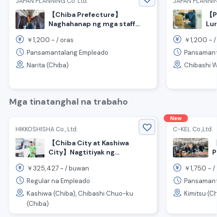
JAPAN PLANNING Co. Ltd.
JAPAN PLANNING
【P
【Chiba Prefecture】
Lu
Naghahanap ng mga staff
para sa paglilinis sa loob ng
se
1,200
1,200
￥
~ /
oras
￥
~ 
eroplano sa Narita Airport!!
pag
ma
Pansamantalang Empleado
Pansamant
pa
Narita (Chiba)
Chibashi 
Na
par
pag
Mga tinatanghal na trabaho
New
HIKKOSHISHA Co., Ltd.
C-KEL Co.,Ltd.
【Chiba City at Kashiwa
【
City】Nagtitiyak ng
P
pinakamataas na buwanang
W
325,427
1,750
￥
~ /
buwan
￥
~ /
sahod na 370,000 yen! May
k
pasalubong na pera sa
p
Regular na Empleado
Pansamant
pagpasok! Naghahanap ng
i
Kashiwa (Chiba), Chibashi Chuo-ku
Kimitsu (C
mga tauhan para sa suporta
m
(Chiba)
sa paglipat.