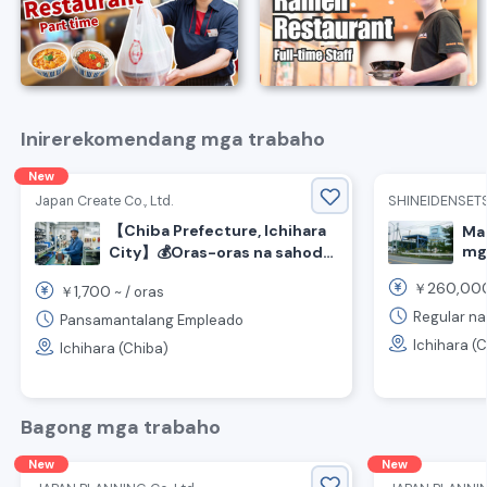
Inirerekomendang mga trabaho
New
Japan Create Co., Ltd.
SHINEIDENSET
【Chiba Prefecture, Ichihara
Ma
mg
City】💰️Oras-oras na sahod
Man
mula 1,700 yen! Walang pasok
260,00
￥
1,700
ng 
￥
~ /
oras
tuwing Sabado, Linggo at
Pista Opisyal! Recruitment
Regular n
Pansamantalang Empleado
para sa Manufacturing
Ichihara (
Ichihara (Chiba)
Operations Staff◎
Bagong mga trabaho
New
New