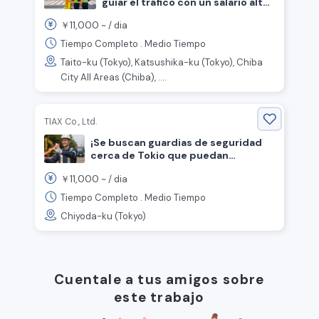
guiar el tráfico con un salario alto
de 12,000 yenes por día!
11,000
￥
~ /
dia
Tiempo Completo . Medio Tiempo
Taito-ku (Tokyo), Katsushika-ku (Tokyo), Chiba
City All Areas (Chiba), ....
TIAX Co., Ltd.
¡Se buscan guardias de seguridad
cerca de Tokio que puedan
mantener conversaciones
11,000
￥
~ /
dia
cotidianas en japonés! ◎
Tiempo Completo . Medio Tiempo
Chiyoda-ku (Tokyo)
Cuentale a tus amigos sobre
este trabajo