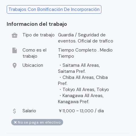
Trabajos Con Bonificación De Incorporación
Informacion del trabajo
business_center
Tipo de trabajo
Guardia / Seguridad de
eventos. Oficial de trafico
insert_drive_file
Como es el
Tiempo Completo . Medio
trabajo
Tiempo
location_on
Ubicacion
・Saitama All Areas,
Saitama Pref.
・Chiba All Areas, Chiba
Pref.
・Tokyo All Areas, Tokyo
・Kanagawa All Areas,
Kanagawa Pref.
attach_money
Salario
￥
~
/
dia
11,000
13,000
❌ No se paga en efectivo