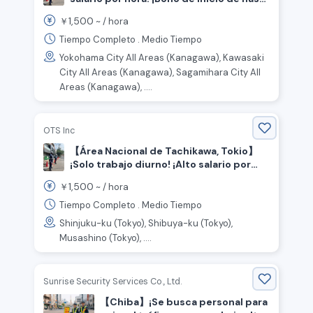
200,000 yenes! ¡Trabajo de seguridad!
1,500
￥
~ /
hora
Tiempo Completo . Medio Tiempo
Yokohama City All Areas (Kanagawa), Kawasaki
City All Areas (Kanagawa), Sagamihara City All
Areas (Kanagawa), ....
OTS Inc
【Área Nacional de Tachikawa, Tokio】
¡Solo trabajo diurno! ¡Alto salario por
hora! ¡Hasta 200,000 yenes de bono de
1,500
￥
~ /
hora
inicio! ¡Trabajo de seguridad!
Tiempo Completo . Medio Tiempo
Shinjuku-ku (Tokyo), Shibuya-ku (Tokyo),
Musashino (Tokyo), ....
Sunrise Security Services Co., Ltd.
【Chiba】¡Se busca personal para