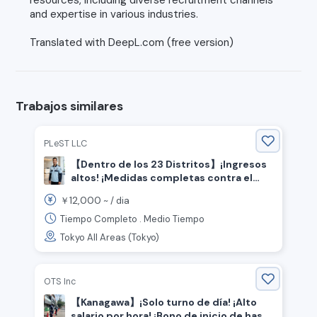
resources, including diverse recruitment channels
and expertise in various industries.
Translated with DeepL.com (free version)
Trabajos similares
PLeST LLC
【Dentro de los 23 Distritos】¡Ingresos
altos! ¡Medidas completas contra el
calor! ¡Se busca guardia de seguridad
12,000
￥
~ /
dia
para dirigir el tráfico!
Tiempo Completo . Medio Tiempo
Tokyo All Areas (Tokyo)
OTS Inc
【Kanagawa】¡Solo turno de día! ¡Alto
salario por hora! ¡Bono de inicio de hasta