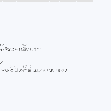
せいそう
ねが
清掃
などをお
願
いします
／／
かいけい
さぎょう
いやお
会計
の
作業
はほとんどありません