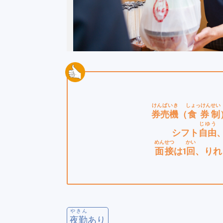
けんばいき
しょっけん
せい
券売機
（
食券
制
じゆう
シフト
自由
めんせつ
かい
面接
は1
回
、りれ
やきん
夜勤
あり