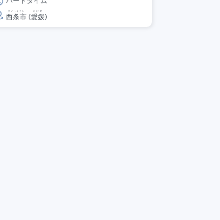
パートタイム
さいじょうし
えひめ
西条市
(
愛媛
)