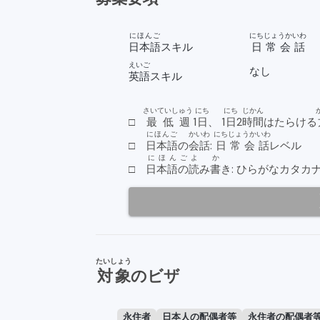
にほんご
にちじょうかいわ
日本語
スキル
日常会話
えいご
なし
英語
スキル
さいていしゅう
にち
にち
じかん
□
最低週
1
日
、 1
日
2
時間
はたらける
にほんご
かいわ
にちじょうかいわ
□
日本語
の
会話
:
日常会話
レベル
にほんご
よ
か
□
日本語の
読
み
書
き: ひらがなカタカ
たいしょう
対象
のビザ
永住者
日本人の配偶者等
永住者の配偶者