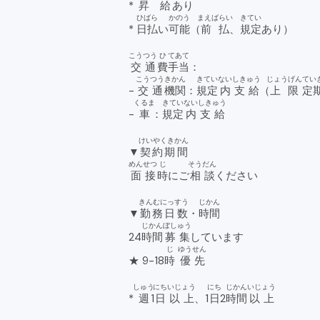
*
昇給
あり
ひばら
かのう
まえばらい
きてい
*
日払
い
可能
（
前払
、
規定
あり）
こうつう
ひ
てあて
交通
費
手当
：
こうつう
きかん
きてい
ない
しきゅう
じょうげん
てい
-
交通
機関
：
規定
内
支給
（
上限
定
くるま
きてい
ない
しきゅう
-
車
：
規定
内
支給
けいやくきかん
▼
契約期間
めんせつ
じ
そうだん
面接
時
にご
相談
ください
きんむにっすう
じかん
▼
勤務日数
・
時間
じかん
ぼしゅう
24
時間
募集
しています
じ
ゆうせん
★ 9-18
時
優先
しゅう
にち
いじょう
にち
じかん
いじょう
*
週
1
日
以上
、1
日
2
時間
以上