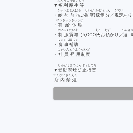
ふくりこうせいとう
▼
福利厚生等
きゅうよ
まえばら
せいど
かどう
ぶん
きてい
・
給与
前払
い
制度
(
稼働
分
／
規定
あり
ゆうきゅう
きゅうか
・
有給
休暇
せいふく
たいよ
えん
あず
へんき
・
制服
貸与
（5,000
円
お
預
かり／
返
しょくじ
ほじょ
・
食事
補助
しゃいん
とうよう
せいど
・
社員
登用
制度
じゅどうきつえんぼうしそち
▼
受動喫煙防止措置
てんない
きんえん
店内
禁煙