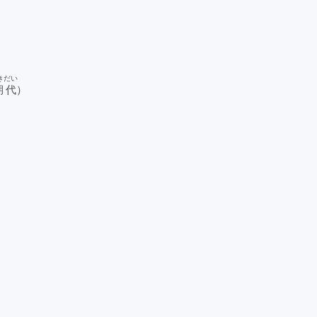
き
だい
期
代
）