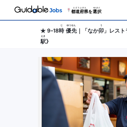
とどうふけん
せんたく
都道府県
を
選択
じ
ゆうせん
う
★ 9-18
時
優先
｜「なか
卯
」レスト
えき
駅
》