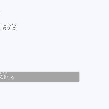
)
ゃく
ご
へんきん
却
後
返金
）
おうぼ
応募
する