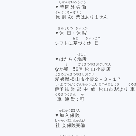
じかんがいろうどう
▼
時間外労働
げんそく
ざんぎょう
原則
残業
はありません
きゅうじつ
きゅうか
▼
休日
・
休暇
もと
きゅうじつ
シフトに
基
づく
休日
ばしょ
▼はたらく
場所
う
ごう
まつやま
おぐり
てん
なか
卯
56
号
松山
小栗
店
えひめけん
まつやまし
おぐり
愛媛県
松山市
小栗
２－３－１７
いよ
てつどう
ぐん
ちゅうせん
まつやまし
えき
くる
伊予
鉄道
郡
中線
松山市
駅
より
車
くるま
つうきん
か
車
通勤
：
可
かにゅうほけん
▼
加入保険
しゃかい
ほけん
かんび
社会
保険
完備