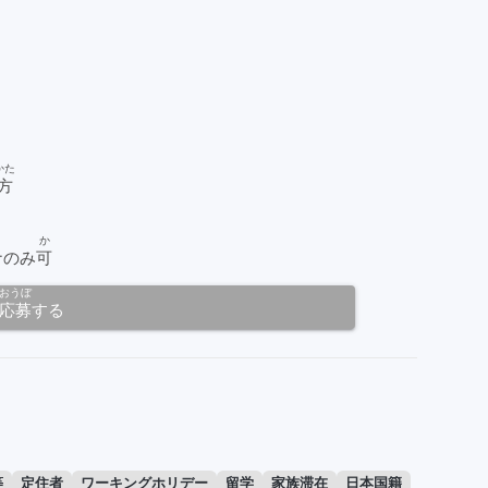
かた
方
か
ナのみ
可
おうぼ
応募
する
等
定住者
ワーキングホリデー
留学
家族滞在
日本国籍