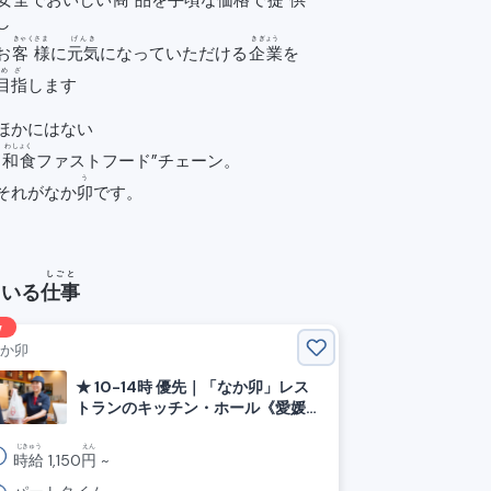
安全
でおいしい
商品
を
手頃
な
価格
で
提供
し
きゃくさま
げんき
きぎょう
お
客様
に
元気
になっていただける
企業
を
めざ
目指
します
ほかにはない
わしょく
“
和食
ファストフード”チェーン。
う
それがなか
卯
です。
しごと
ている
仕事
w
なか卯
★ 10-14時 優先｜「なか卯」レス
トランのキッチン・ホール《愛媛
県西条市, 伊予西条駅》
じきゅう
えん
時給
1,150
円
~