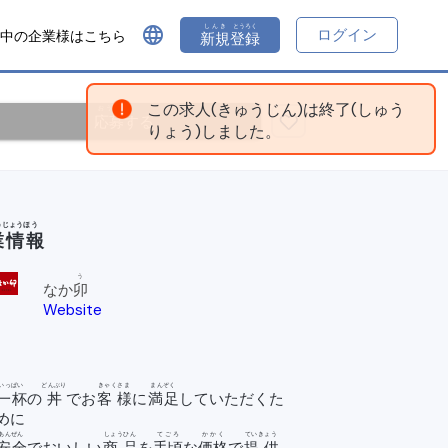
しんき
とうろく
language
ログイン
中の企業様はこちら
新規
登録
この求人(きゅうじん)は終了(しゅう
おうぼ
応募
する
りょう)しました。
うじょうほう
業情報
う
なか
卯
Website
o
pen_
in_n
ew
いっぱい
どんぶり
きゃくさま
まんぞく
一杯
の
丼
でお
客様
に
満足
していただくた
めに
あんぜん
しょうひん
てごろ
かかく
ていきょう