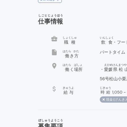
しごとじょうほう
仕事情報
business_center
しょくしゅ
いんしょく
職種
飲食
・フー
insert_drive_file
はたら
かた
パートタイム
働
き
方
location_on
はたら
ばしょ
えひめ
けん
まつや
働
く
場所
・
愛媛
県
松
attach_money
きゅうよ
じきゅう
給与
時給
1,050
~
❌ 現金(げんき
ぼしゅうようこう
募集要項