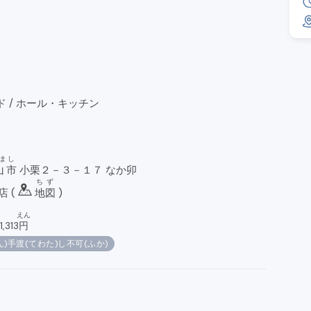
ド / ホール・キッチン
ま
し
山
市
小栗２－３－１７ なか卯
ちず
56号松山小栗店 (
地図
)
えん
1,313
円
ん)手渡(てわた)し不可(ふか)