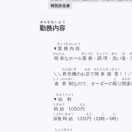
特別永住者
きんむないよう
勤務内容
ぎょうむないよう
▼
業務内容
かんたん
ぎょうむ
ちょうり
あら
ば
簡単
なホール
業務
・
調理
・
洗
い
場
・
けんばいき
みせ
かんたん
せっきゃく
＼＼
券売機
のお
店
で
簡単
接客
！！
しょっけん
せい
と
まちが
食券
制
なので、オーダーの
取
り
間違
きゅうりょう
▼
給料
じきゅう
えん
時給
1,050
円
しんや
じきゅう
えん
じ
じ
深夜
時給
1,313
円
（22
時
～5
時
）
しょうきゅう