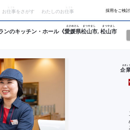
しごと
しごと
採用をご検討
お
仕事
をさがす
わたしのお
仕事
えひめけん
まつやまし
まつやまし
ランのキッチン・ホール《
愛媛県
松山市
,
松山市
きぎょ
企