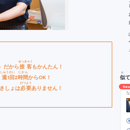
せっきゃく
）だから
接客
もかんたん！
しゅう
かい
じかん
に
、
週
1
回
2
時間
からOK！
似
ひつよう
Ne
きしょは
必要
ありません！