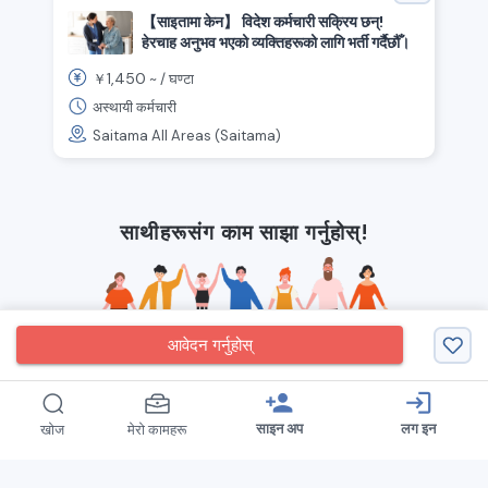
【साइतामा केन】 विदेश कर्मचारी सक्रिय छन्!
हेरचाह अनुभव भएको व्यक्तिहरूको लागि भर्ती गर्दैछौँ।
1,450
￥
~ /
घण्टा
अस्थायी कर्मचारी
Saitama All Areas (Saitama)
साथीहरूसंग काम साझा गर्नुहोस्!
आवेदन गर्नुहोस्
person_add
login
साइन अप
लग इन
खोज
मेरो कामहरू