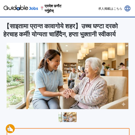
प्रादेश छनौट
language
求人掲載はこちら
गर्नुहोस्
【साइतामा प्रान्त कावागोये शहर】उच्च घण्टा दरको
हेरचाह कर्मी! योग्यता चाहिँदैन, हप्ता भुक्तानी स्वीकार्य