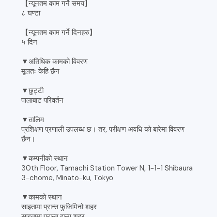
【न्यूनतम काम गर्ने समय】
८ घण्टा
【न्यूनतम काम गर्ने दिनहरु】
५ दिन
▼अतिधिक कामको विवरण
मूलतः केहि छैन
▼छुट्टी
पालाबाट परिवर्तन
▼तालिम
प्रशिक्षण प्रणाली उपलब्ध छ। तर, परीक्षण अवधि को बारेमा विवरण
छैन।
▼कम्पनीको स्थान
30th Floor, Tamachi Station Tower N, 1-1-1 Shibaura
3-chome, Minato-ku, Tokyo
▼कामको स्थान
साइतामा प्रान्त फुजिमिनो शहर
साइतामा प्रान्त हान्यु शहर