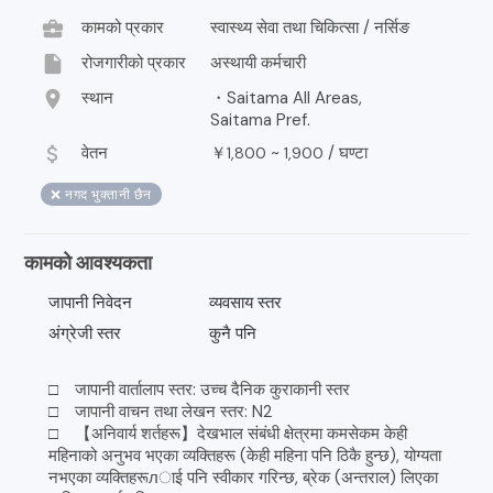
business_center
कामको प्रकार
स्वास्थ्य सेवा तथा चिकित्सा / नर्सिङ
insert_drive_file
रोजगारीको प्रकार
अस्थायी कर्मचारी
location_on
स्थान
・Saitama All Areas,
Saitama Pref.
attach_money
वेतन
￥
~
/
घण्टा
1,800
1,900
❌ नगद भुक्तानी छैन
कामको आवश्यकता
जापानी निवेदन
व्यवसाय स्तर
अंग्रेजी स्तर
कुनै पनि
□ जापानी वार्तालाप स्तर: उच्च दैनिक कुराकानी स्तर
□ जापानी वाचन तथा लेखन स्तर: N2
□ 【अनिवार्य शर्तहरू】देखभाल संबंधी क्षेत्रमा कमसेकम केही
महिनाको अनुभव भएका व्यक्तिहरू (केही महिना पनि ठिकै हुन्छ), योग्यता
नभएका व्यक्तिहरूлाई पनि स्वीकार गरिन्छ, ब्रेक (अन्तराल) लिएका