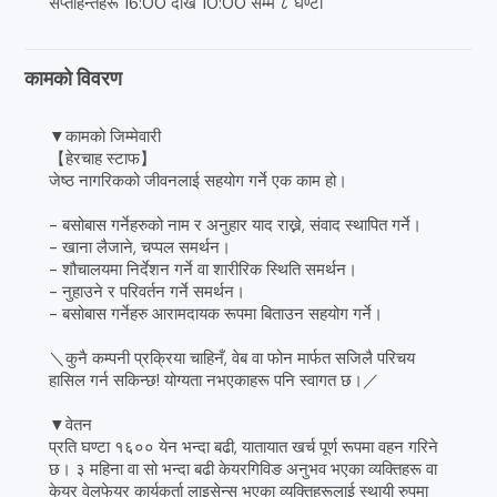
सप्ताहन्तहरू 16:00 देखि 10:00 सम्म ८ घण्टा
कामको विवरण
▼कामको जिम्मेवारी
【हेरचाह स्टाफ】
जेष्ठ नागरिकको जीवनलाई सहयोग गर्ने एक काम हो।
- बसोबास गर्नेहरुको नाम र अनुहार याद राख्ने, संवाद स्थापित गर्ने।
- खाना लैजाने, चप्पल समर्थन।
- शौचालयमा निर्देशन गर्ने वा शारीरिक स्थिति समर्थन।
- नुहाउने र परिवर्तन गर्ने समर्थन।
- बसोबास गर्नेहरु आरामदायक रूपमा बिताउन सहयोग गर्ने।
＼कुनै कम्पनी प्रक्रिया चाहिनँ, वेब वा फोन मार्फत सजिलै परिचय
हासिल गर्न सकिन्छ! योग्यता नभएकाहरू पनि स्वागत छ।／
▼वेतन
प्रति घण्टा १६०० येन भन्दा बढी, यातायात खर्च पूर्ण रूपमा वहन गरिने
छ। ३ महिना वा सो भन्दा बढी केयरगिविङ अनुभव भएका व्यक्तिहरू वा
केयर वेलफेयर कार्यकर्ता लाइसेन्स भएका व्यक्तिहरूलाई स्थायी रुपमा