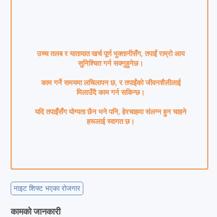
उच्च तलब र यातायात खर्च पूर्ण भुक्तानीसँग, तपाईं राम्रो आय
सुनिश्चित गर्न सक्नुहुनेछ।
काम गर्ने समयमा लचिलापन छ, र तपाईंको जीवनशैलीलाई
मिलाउँदै काम गर्न सकिन्छ।
यदि तपाइँसँग योग्यता छैन भने पनि, हेरचाहमा संलग्न हुन चाहने
हरूलाई स्वागत छ।
नाइट शिफ्ट भएका रोजगार
कामको जानकारी