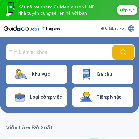
Kết nối và thêm Guidable trên LINE
Tiếp tục
Nhà tuyển dụng sẽ liên hệ với bạn
language
Nagano
求人掲載はこちら
Khu vực
Ga tàu
Loại công việc
Tiếng Nhật
Việc Làm Đề Xuất