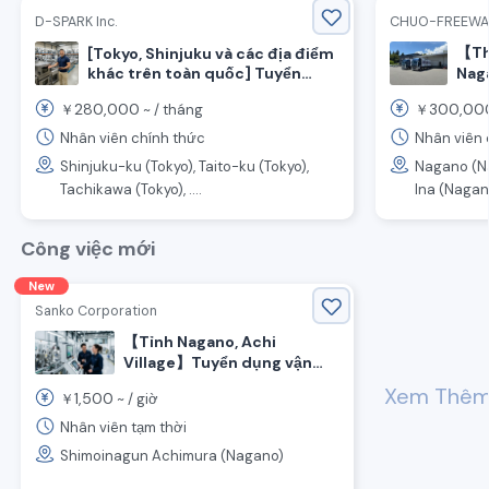
D-SPARK Inc.
CHUO-FREEWA
【Th
[Tokyo, Shinjuku và các địa điểm
khác trên toàn quốc] Tuyển
Naga
dụng nhân viên kinh doanh đề
gia
280,000
300,00
￥
~ /
tháng
￥
xuất thiết bị nhà bếp cho các
nhà hàng
Nhân viên chính thức
Nhân viên 
Shinjuku-ku (Tokyo), Taito-ku (Tokyo),
Nagano (N
Tachikawa (Tokyo), ....
Ina (Nagan
Công việc mới
New
Sanko Corporation
【Tỉnh Nagano, Achi
Village】Tuyển dụng vận
hành máy với mức lương
Xem Thê
1,500
￥
~ /
giờ
cao!
Nhân viên tạm thời
Shimoinagun Achimura (Nagano)