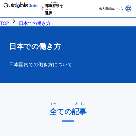
とどうふけん
都道府県
を
language
求人掲載はこちら
せんたく
選択
chevron_right
TOP
日本での働き方
日本での働き方
日本国内での働き方について
すべ
きじ
全
ての
記事